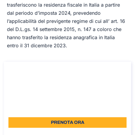
trasferiscono la residenza fiscale in Italia a partire
dal periodo d’imposta 2024, prevedendo
l’applicabilità del previgente regime di cui all’ art. 16
del D.L.gs. 14 settembre 2015, n. 147 a coloro che
hanno trasferito la residenza anagrafica in Italia
entro il 31 dicembre 2023.
Consulenza sul Regime impatriati: requisiti
e vantaggi
Consulenza sul Regime impatriati: requisiti e vantaggi
Durata: 45 min
187,50
Lingua: IT
PRENOTA ORA
Informazioni sulla chiamata