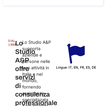
DAL
Lo
Lo Studio A&P
1998
supporta
Studio
aziende e
A&P
persone nelle
offre
Lingue: IT, EN, FR, ES, DE
loro attività in
Italia e nel
Cert
servizi
mondo,
di
fornendo
consulenza
assistenza
specializzata
professionale