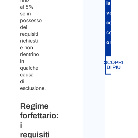
fino
la
al 5%
vostra
se in
possesso
contabilità
,
dei
completamen
requisiti
richiesti
online
.
e non
rientrino
in
SCOPRI
qualche
DI PIÙ
causa
di
esclusione.
Regime
forfettario:
i
requisiti