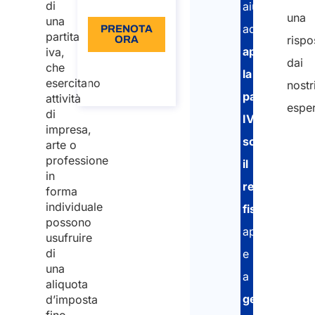
Lingua: IT
di
aiutarvi
una
una
ad
PRENOTA
partita
rispo
ORA
aprire
iva,
dai
Informazioni
che
la
sulla
esercitano
nostr
chiamata
partita
attività
esper
di
IVA
,
impresa,
scegliere
arte o
professione
il
in
regime
forma
individuale
fiscale
possono
appropriato
usufruire
di
e
una
a
aliquota
gestire
d’imposta