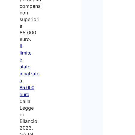
compensi
non
superiori
a
85.000
euro.
Il
limite
è
stato
innalzato
a
85.000
euro
dalla
Legge
di
Bilancio
2023.
>A tal