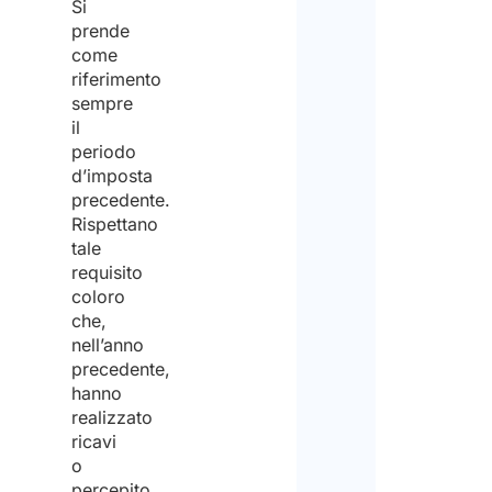
Si
prende
come
riferimento
sempre
il
periodo
d’imposta
precedente.
Rispettano
tale
requisito
coloro
che,
nell’anno
precedente,
hanno
realizzato
ricavi
o
percepito