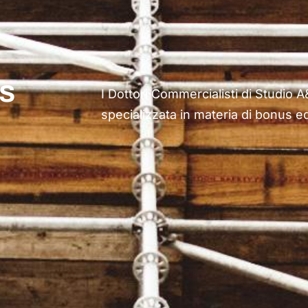
s
I Dottori Commercialisti di Studio
specializzata in materia di bonus edi