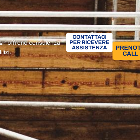
CONTATTACI
 A&P offrono consulenza
PER RICEVERE
PRENO
ASSISTENZA
lizi.
CALL