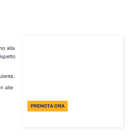
Consulenza per Bonus
fino
alla
Ristrutturazioni
rispetto
Consulenza per Bonus Ristrutturazioni
Durata: 30 min
ulente.
96
i alle
Lingue: IT
PRENOTA ORA
Informazioni sulla chiamata