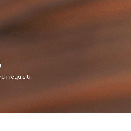
5
 i requisiti.