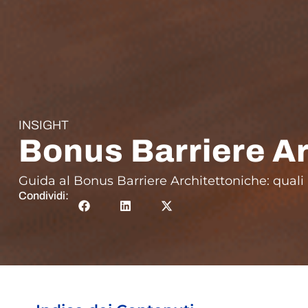
INSIGHT
Bonus Barriere A
Guida al Bonus Barriere Architettoniche: quali in
Condividi: