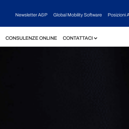
Newsletter A&P
Global Mobility Software​
Posizioni 
CONSULENZE ONLINE
CONTATTACI