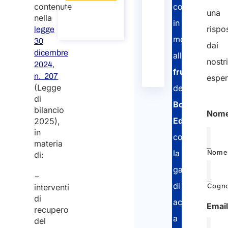
Decreto
63
04/06/2013
Governo
Leggi
contenute
consulenza
Informazioni
una
legge
italiano
di
nella
sulla
in
chiamata
n.
più
rispo
legge
63/2013
merito
30
dai
dicembre
Decreto
34
19/05/2020
alla
Governo
Leggi
nostri
2024,
legge
italiano
di
fruizione
n. 207
esper
n.
più
(Legge
dei
34/2020
di
Bonus
bilancio
Circolare
8/E
19/05/2025
Agenzia
Leggi
Nom
Edilizi
,
2025),
n.
delle
di
in
8/E/2025
Entrate
più
con
materia
Nome
la
di:
garanzia
−
di
Cogn
interventi
di
accedere
Email
recupero
a
del