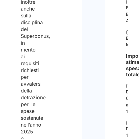
inoltre,
Bonus
anche
Barrie
sulla
Archit
disciplina
del
Superbonus,
Bonus
in
Mobili
merito
Impo
ai
stima
requisiti
spes
richiesti
total
per
avvalersi
della
Da
detrazione
0
per le
a
spese
10k
sostenute
nell’anno
Da
2025
10k
e