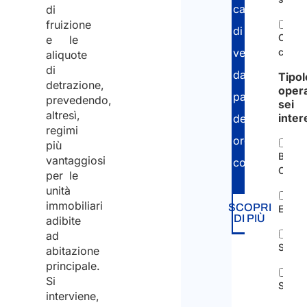
caso
di
fruizione
di
Condo
e le
condo
verifica
aliquote
di
da
Tipol
detrazione,
opera
parte
prevedendo,
sei
altresì,
inter
degli
regimi
organi
più
Bonus
vantaggiosi
competenti.
Casa
per le
unità
immobiliari
SCOPRI
Ecobo
DI PIÙ
adibite
ad
Super
abitazione
principale.
Si
Sisma
interviene,