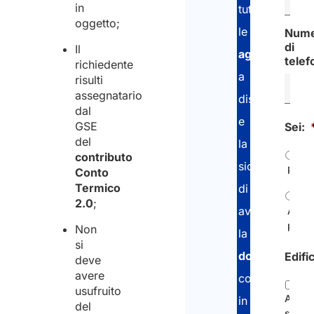
in
tutte
oggetto;
le
Num
di
Il
agevolazioni
telef
richiedente
a
risulti
assegnatario
disposizione
dal
e
GSE
Sei:
del
la
contributo
sicurezza
Priva
Conto
Termico
di
2.0
;
avere
Azien
profe
Non
la
si
documentazi
Edifi
deve
avere
conforme
usufruito
Abita
in
del
singol