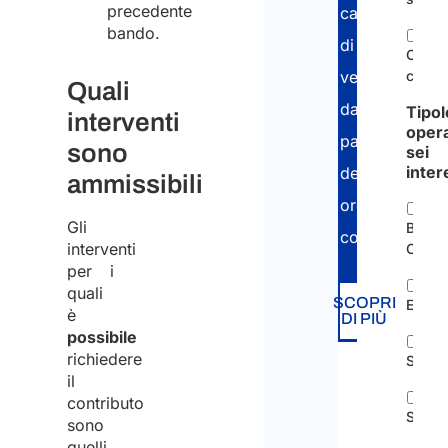
precedente
caso
bando.
di
Condo
condo
verifica
Quali
da
Tipol
interventi
opera
parte
sono
sei
inter
degli
ammissibili
organi
Gli
Bonus
competenti.
interventi
Casa
per i
quali
SCOPRI
Ecobo
è
DI PIÙ
possibile
richiedere
Super
il
contributo
Sisma
sono
quelli