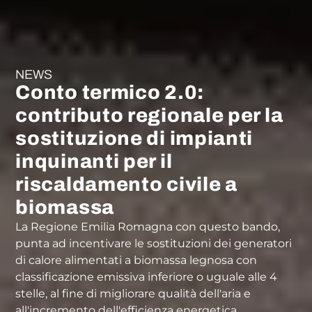
NEWS
Conto termico 2.0:
contributo regionale per la
sostituzione di impianti
inquinanti per il
riscaldamento civile a
biomassa
La Regione Emilia Romagna con questo bando,
punta ad incentivare le sostituzioni dei generatori
di calore alimentati a biomassa legnosa con
classificazione emissiva inferiore o uguale alle 4
stelle, al fine di migliorare qualità dell'aria e
all'incremento dell'efficienza energetica.