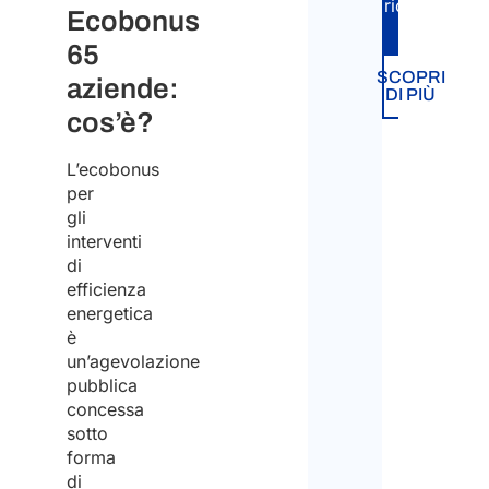
richiesta.
Ecobonus
65
SCOPRI
aziende:
DI PIÙ
cos’è?
L’ecobonus
per
gli
interventi
di
efficienza
energetica
è
un’agevolazione
pubblica
concessa
sotto
forma
di