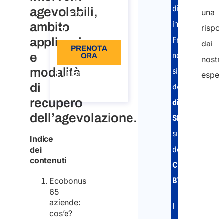
distaccati
agevolabili,
una
€110
in
ambito
risp
Lingua: IT
Francia
applicazione
dai
PRENOTA
e
nell’ottenim
ORA
nostr
modalità
sia
Informazioni
espe
sulla
di
della
chiamata
recupero
dichiarazio
dell’agevolazione.
SIPSI
sia
Indice
della
dei
contenuti
Carta
BTP
.
Ecobonus
65
aziende:
I
cos’è?