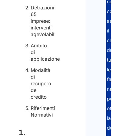
nostri
Detrazioni
consulenti
65
imprese:
assistono
interventi
il
agevolabili
cliente
Ambito
durante
di
applicazione
tutte
le
Modalità
di
fasi
recupero
necessarie
del
credito
per
Riferimenti
ottenere
Normativi
la
documentaz
1.