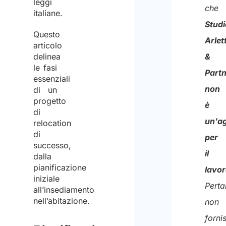
leggi
al
che
italiane.
tratt
Studi
Questo
degli
Arlett
articolo
stessi
delinea
&
le fasi
per
Part
essenziali
la
non
di un
finalit
progetto
è
di
di
un’a
relocation
riceve
di
per
successo,
il
il
dalla
preven
pianificazione
lavo
iniziale
Perta
all’insediamento
nell’abitazione.
non
forni