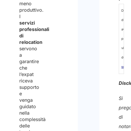
meno
produttivo.
Dichi
I
di
servizi
professionali
aver
di
preso
relocation
servono
vision
a
dell’
in
garantire
che
sul
l’expat
tratta
riceva
Discl
dei
supporto
e
dati
Si
venga
person
guidato
preg
nella
ed
di
complessità
accon
delle
notar