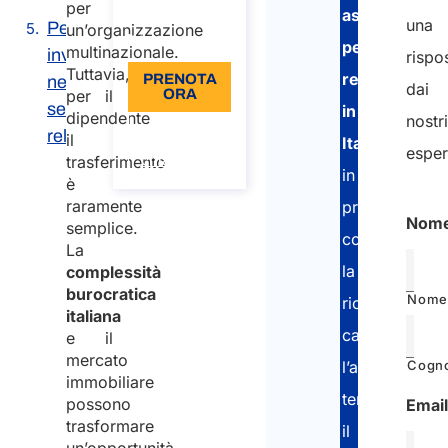
per
IVA Incl.
assistenza
una
Perché
un’organizzazione
Lingua: IT
per
multinazionale.
investire
rispo
Tuttavia,
relocation
PRENOTA
nei
dai
per il
ORA
servizi di
in
dipendente
nostr
Informazioni
relocation
il
Italia
sulla
esper
trasferimento
chiamata
in
è
raramente
processi
Nom
semplice.
come
La
la
complessità
burocratica
Nome
ricerca
italiana
casa,
e il
mercato
Cogn
l’alloggio
immobiliare
temporaneo,
possono
Emai
trasformare
il