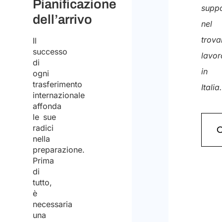
Pianificazione
supp
dell’arrivo
nel
trova
Il
successo
lavor
di
in
ogni
trasferimento
Italia
internazionale
affonda
le sue
radici
nella
preparazione.
Prima
di
tutto,
è
necessaria
una