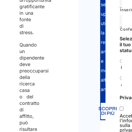
un’opportunità
set-
gratificante
Inseri
in una
up
fonte
utenze,
di
Confe
stress.
la
Sele
registrazione
il tuo
Quando
statu
un
anagrafe
dipendente
e
deve
Priva
molto
preoccuparsi
della
altro
ricerca
Azie
ancora!
casa
o del
Priv
contratto
SCOPRI
di
DI PIÙ
Accet
affitto,
l'inf
può
sulla
risultare
priva