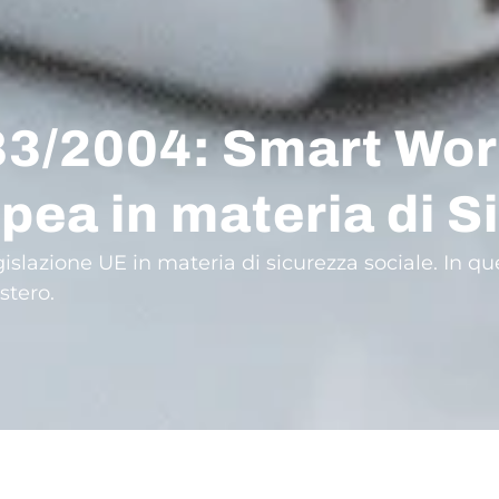
83/2004: Smart Wor
pea in materia di S
islazione UE in materia di sicurezza sociale. In q
stero.