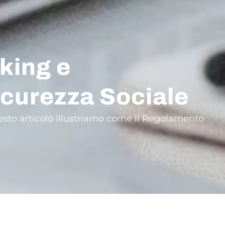
king e
icurezza Sociale
uesto articolo illustriamo come il Regolamento