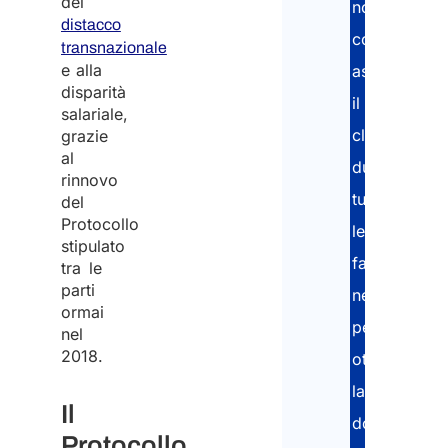
del
nostri
distacco
consulenti
Inser
transnazionale
e alla
assistono
disparità
il
Conf
salariale,
cliente
grazie
Nazi
al
durante
rinnovo
tutte
del
Protocollo
le
Da
stipulato
qual
fasi
tra le
nazi
parti
arriv
necessarie
ormai
*
per
nel
2018.
ottenere
la
Scegl
Il
tua
documentaz
opzi
Protocollo