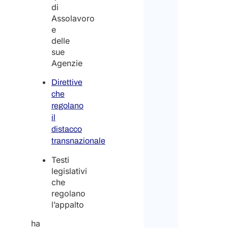
Lavo
di
da
Assolavoro
remo
e
delle
Spec
sue
il
Agenzie
num
di vi
Direttive
cui h
che
biso
*
regolano
il
distacco
1
transnazionale
Testi
2
legislativi
che
regolano
3
l’appalto
o
più
ha