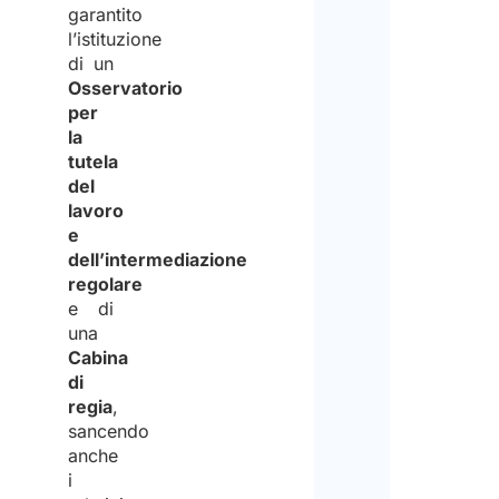
Info
garantito
relat
l’istituzione
trat
di un
dei d
Osservatorio
pers
per
la
tutela
Acc
del
lavoro
e
Dich
dell’intermediazione
di
regolare
aver
e di
una
letto
Cabina
la
di
regia
,
infor
sancendo
sulla
anche
i
priva