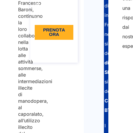
Francesco
distaccati
una
€110
Baroni,
in
continuano
risp
Lingua: IT
la
Francia
dai
loro
PRENOTA
nell’ottenim
ORA
collaborazione
nostr
nella
sia
Informazioni
espe
lotta
sulla
della
chiamata
alle
attività
dichiarazio
Nom
sommerse,
Cog
SIPSI
alle
intermediazioni
sia
illecite
della
Nom
di
Carta
manodopera,
al
BTP
.
Cog
caporalato,
all’utilizzo
Emai
I
illecito