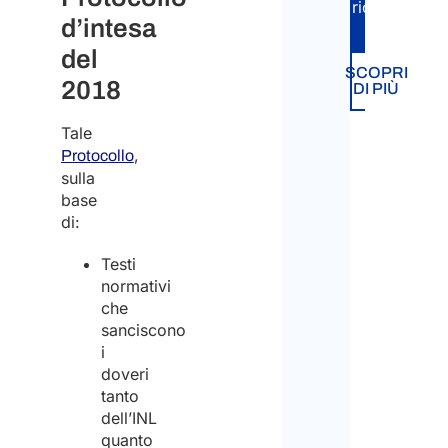
richiesta.
d’intesa
Carta
del
Blu
SCOPRI
2018
DI PIÙ
Trasf
Tale
intra-
,
Protocollo
socie
sulla
base
Decr
di:
Fluss
Testi
normativi
Visto
che
per
sanciscono
Artist
i
doveri
tanto
Noma
Digita
dell’INL
-
quanto