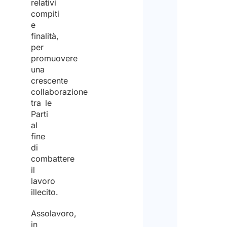
relativi
Disc
sul
compiti
e
tratt
Si
finalità,
dei
per
preg
promuovere
dati
di
una
perso
nota
crescente
e
collaborazione
che
tra le
di
Stud
Parti
acco
al
Arlet
fine
al
&
di
loro
combattere
Part
il
trat
non
lavoro
ai
illecito.
è
fini
un’a
Assolavoro,
della
in
per