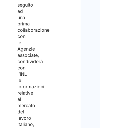
seguito
ricez
il
ad
del
una
lavo
prima
preve
Pert
collaborazione
non
con
le
forn
Agenzie
supp
associate,
condividerà
nel
con
trov
l’INL
le
lavo
informazioni
in
relative
al
Italia
mercato
del
lavoro
italiano,