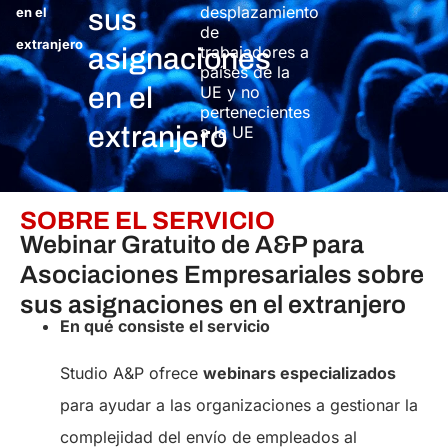
desplazamiento
en el
sus
de
extranjero
trabajadores a
asignaciones
países de la
en el
UE y no
pertenecientes
extranjero
a la UE
SOBRE EL SERVICIO
Webinar Gratuito de A&P para
Asociaciones Empresariales sobre
sus asignaciones en el extranjero
En qué consiste el servicio
Studio A&P ofrece
webinars especializados
para ayudar a las organizaciones a gestionar la
complejidad del envío de empleados al