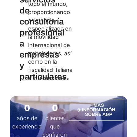
todo el mundo,
de
proporcionando
consultoría
asistencia
especializada en
profesional
la movilidad
a
internacional de
empresas
trabajadores, así
como en la
y
fiscalidad italiana
particulares.
e internacional.
0
0
MÁS
INFORMACIÓN
SOBRE A&P
años de
clientes
experiencia
que
confiaron