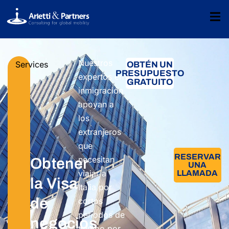
Nuestros
Services
OBTÉN UN
PRESUPUESTO
expertos en
GRATUITO
inmigración
apoyan a
los
extranjeros
que
RESERVAR
necesitan
Obtener
UNA
viajar a
LLAMADA
la Visa
Italia por
de
cortos
períodos de
negocios
tiempo por