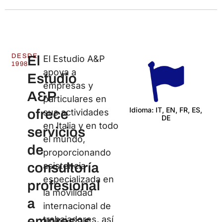
DESDE
El
El Estudio A&P
1998
apoya a
Estudio
empresas y
A&P
particulares en
Idioma: IT, EN, FR, ES,
ofrece
sus actividades
DE
Cer
en Italia y en todo
servicios
el mundo,
de
proporcionando
consultoría
asistencia
especializada en
profesional