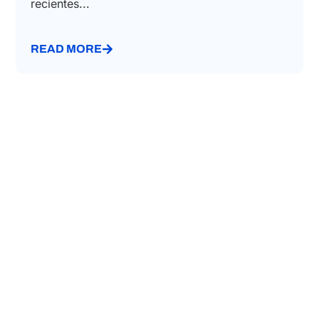
100 participantes asistieron al seminario web
organizado el 28 de noviembre de 2025. La
sesión se centró en las actualizaciones más
recientes...
READ MORE
LABOUR LAW