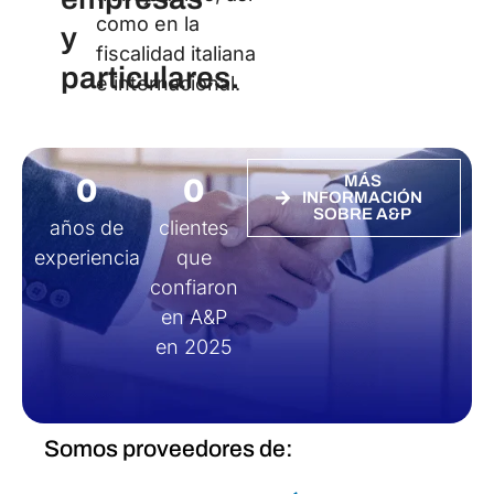
la movilidad
a
internacional de
empresas
trabajadores, así
como en la
y
fiscalidad italiana
particulares.
e internacional.
0
0
MÁS
INFORMACIÓN
SOBRE A&P
años de
clientes
experiencia
que
confiaron
en A&P
en 2025