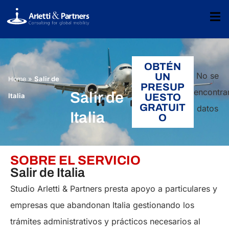
OBTÉN
No se
UN
»
Salir de
Home
PRESUP
encontra
Salir de
Italia
UESTO
GRATUIT
datos
Italia
O
SOBRE EL SERVICIO
Salir de Italia
Studio Arletti & Partners presta apoyo a particulares y
empresas que abandonan Italia gestionando los
trámites administrativos y prácticos necesarios al