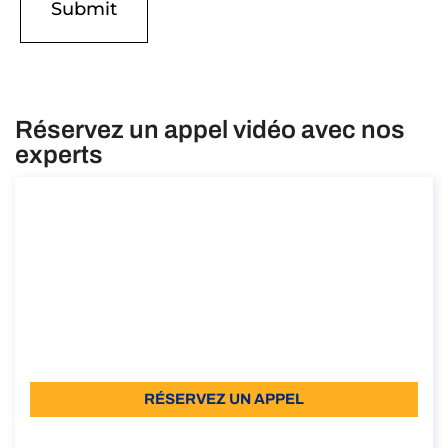
Réservez un appel vidéo avec nos
experts
Consultation sur l’inscription à l’AIRE pour
les Italiens résidant à l’étranger
Consultation sur l’inscription à l’AIRE pour les Italiens
résidant à l’étranger
Durée: 30 min
À partir de: €110 TVA incluse
Langue: EN