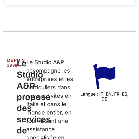
RÉSERVEZ UN APPEL
À propos de l’appel
DEPUIS
Le
Le Studio A&P
1998
accompagne les
Studio
entreprises et les
A&P
particuliers dans
Langue : IT, EN, FR, ES,
propose
leurs activités en
DE
C
Italie et dans le
des
monde entier, en