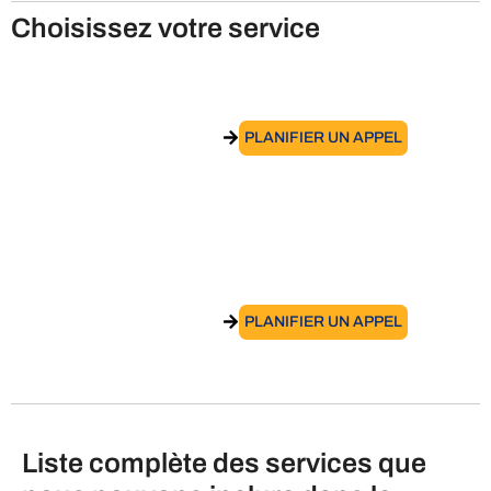
Choisissez votre service
Services de relocation depuis l’Italie
ACCÉDER AU SERVICE
PLANIFIER UN APPEL
Obtenir l’inscription à l’AIRE pour les
Italiens résidant à l’étranger
ACCÉDER AU SERVICE
PLANIFIER UN APPEL
Liste complète des services que