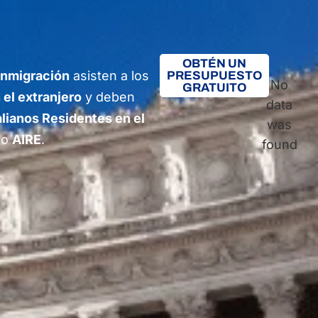
OBTÉN UN
inmigración
asisten a los
PRESUPUESTO
No
GRATUITO
 el extranjero
y deben
data
alianos Residentes en el
was
mo
AIRE
.
found