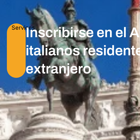
Services
Inscribirse en el 
italianos resident
extranjero