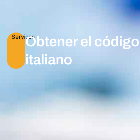
Services
Obtener el código 
italiano