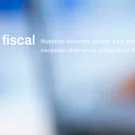
fiscal
Nuestros asesores ayudan a los ext
necesitan obtener un código fiscal it