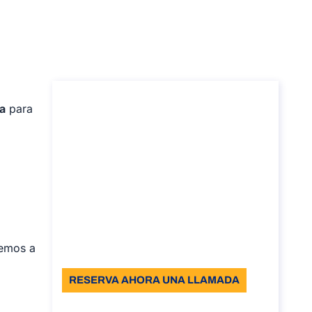
Consultoría para
ta
para
obtener el código
fiscal italiano
Consultoría para obtener el código
fiscal italiano
Duración: 30 min
Desde: €110 VAT Incl.
iemos a
Idioma: EN - IT
RESERVA AHORA UNA LLAMADA
Sobre la llamada