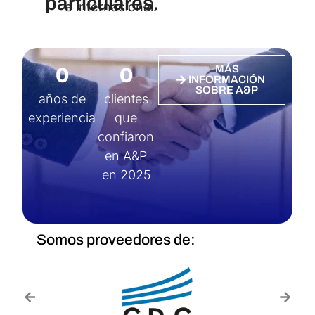
particulares.
e internacional.
0
0
MÁS
INFORMACIÓN
SOBRE A&P
años de
clientes
experiencia
que
confiaron
en A&P
en 2025
Somos proveedores de: