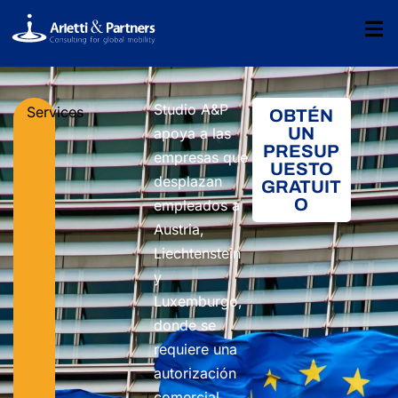
Studio A&P
Services
OBTÉN
UN
apoya a las
PRESUP
empresas que
UESTO
desplazan
GRATUIT
O
empleados a
Austria,
Liechtenstein
y
Luxemburgo,
donde se
requiere una
autorización
comercial