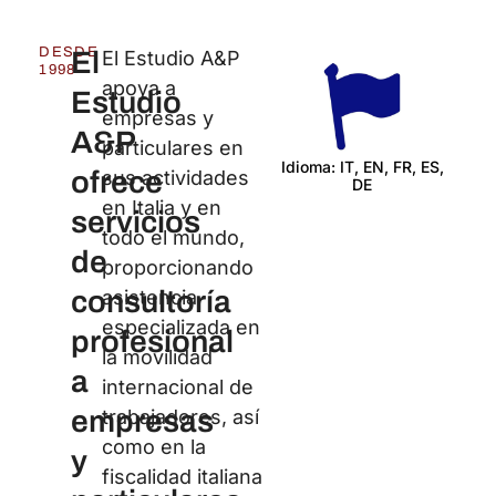
DESDE
El
El Estudio A&P
1998
apoya a
Estudio
empresas y
A&P
particulares en
Idioma: IT, EN, FR, ES,
ofrece
sus actividades
DE
Certi
en Italia y en
servicios
todo el mundo,
de
proporcionando
consultoría
asistencia
especializada en
profesional
la movilidad
a
internacional de
empresas
trabajadores, así
como en la
y
fiscalidad italiana