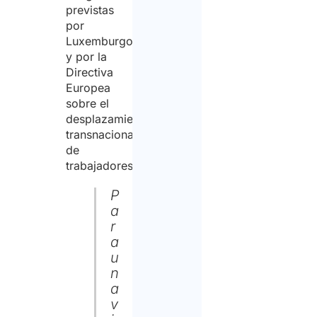
previstas
por
Luxemburgo
y por la
Directiva
Europea
sobre el
desplazamiento
transnacional
de
trabajadores.
P
a
r
a
u
n
a
v