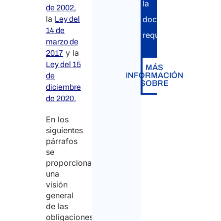
la
,
de 2002
la
documentación
Ley del
14 de
requerida.
marzo de
y la
2017
Ley del 15
MÁS
INFORMACIÓN
de
SOBRE
diciembre
de 2020.
En los
siguientes
párrafos
se
proporcionará
una
visión
general
de las
obligaciones