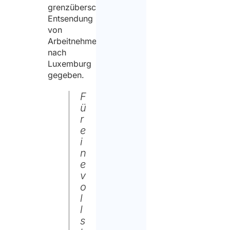
grenzüberschreitenden
Entsendung
von
Arbeitnehmern
nach
Luxemburg
gegeben.
F
ü
r
e
i
n
e
v
o
l
l
s