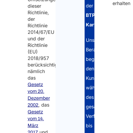
erhalten
der
dieser
Richtlinie,
BTP-
der
Karte
.
Richtlinie
2014/67/EU
und der
Unsere
Richtlinie
Berater
(EU)
2018/957
begleiten
berücksichtigen,
den
nämlich
das
Kunden
Gesetz
während
vom 20.
des
Dezember
, das
2002
gesamten
Gesetz
Verfahrens
vom 14.
bis
März
und
2017