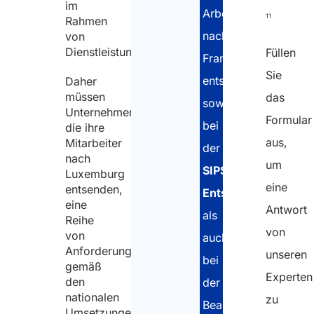
im
Arbeitnehmer
11
Rahmen
nach
von
Dienstleistungsleistungen.
Füllen
Frankreich
Sie
entsenden,
Daher
müssen
das
sowohl
Unternehmen,
Formular
bei
die ihre
aus,
Mitarbeiter
der
nach
um
SIPSI-
Luxemburg
eine
entsenden,
Entsendemeldung
eine
Antwort
als
Reihe
von
von
auch
Anforderungen
unseren
bei
gemäß
Experten
den
der
nationalen
zu
Beantragung
Umsetzungen