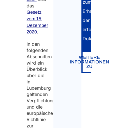
zum
das
Erhalt
Gesetz
vom 15.
der
Dezember
erforderlichen
.
2020
Dokumente.
In den
folgenden
Abschnitten
WEITERE
INFORMATIONEN
wird ein
ZU
Überblick
über die
in
Luxemburg
geltenden
Verpflichtungen
und die
europäische
Richtlinie
zur