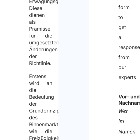
Erwägungsgründen.
form
Diese
dienen
to
als
get
Prämisse
für die
a
umgesetzten
respons
Änderungen
der
from
Richtlinie.
our
Erstens
experts
wird an
die
Vor- und
Bedeutung
Nachna
der
Grundprinzipien
Wer
des
im
Binnenmarktes,
wie die
Namen
Freizügigkeit