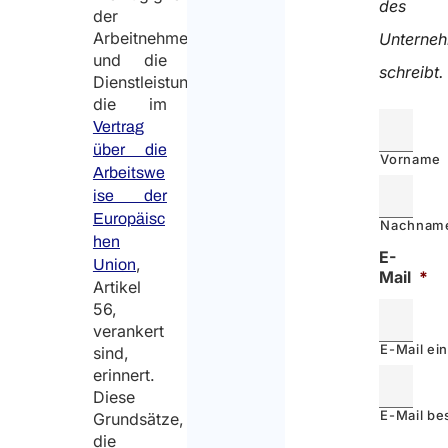
des
der
Arbeitnehmer
Unterne
und die
schreibt.
Dienstleistungsfreiheit,
die im
Vertrag
über die
Vorname
Arbeitswe
ise der
Europäisc
Nachnam
hen
E-
,
Union
Mail
*
Artikel
56,
verankert
E-Mail ei
sind,
erinnert.
Diese
E-Mail be
Grundsätze,
die