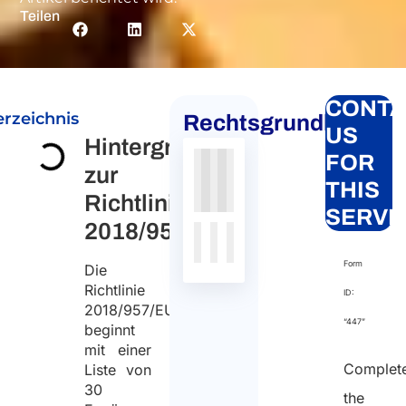
Teilen
CONTA
erzeichnis
Rechtsgrundlagen
US
Hintergrund
FOR
zur
Authority
Source
Number
Article
Type
Date
Link
THIS
Richtlinie
Nessun
SERVI
2018/957/EU
dato
presente
Form
Die
nella
Richtlinie
ID:
tabella
2018/957/EU
“447”
beginnt
mit einer
Complet
Liste von
30
the