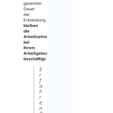
gesamten
der
Dauer
Verarbeitu
der
Entsendung
meiner
bleiben
Daten
die
zum
Arbeitnehmer
bei
Zweck
ihrem
der
Arbeitgeber
beschäftigt
.
Angebotser
zustimme.
E
r
f
a
h
r
e
n