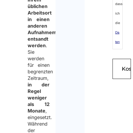
dass
üblichen
Arbeitsort
ich
in einen
die
anderen
Aufnahmemitgliedstaat
Da
entsandt
ten
werden
.
Sie
sc
werden
hut
für einen
begrenzten
zri
Zeitraum,
cht
in der
lini
Regel
weniger
e
als 12
gelesen
Monate
,
eingesetzt.
habe
Während
und
der