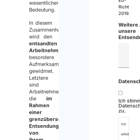
EU-
wesentlicher
Richtlinie
Bedeutung.
2019/1152
In diesem
Weitere
Zusammenhang
unsere
wird den
Entsende
entsandten
Arbeitnehmern
besondere
Aufmerksamkeit
gewidmet.
Letztere
Datensc
sind
Arbeitnehmer,
die
im
Ich stim
Rahmen
Datensch
zu.
einer
grenzüberschreitenden
Ich
Entsendung
von
erkläre,
ihrem