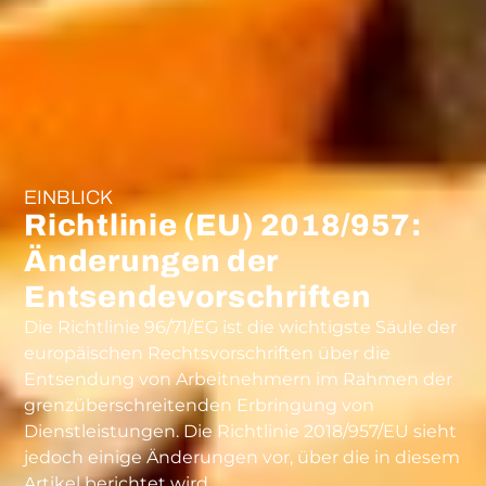
EINBLICK
Richtlinie (EU) 2018/957:
Änderungen der
Entsendevorschriften
Die Richtlinie 96/71/EG ist die wichtigste Säule der
europäischen Rechtsvorschriften über die
Entsendung von Arbeitnehmern im Rahmen der
grenzüberschreitenden Erbringung von
Dienstleistungen. Die Richtlinie 2018/957/EU sieht
jedoch einige Änderungen vor, über die in diesem
Artikel berichtet wird.