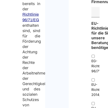
Firmen
bereits in
der
Richtlinie
96/71/EG
EU-
enthalten
Richtlini
sind, sind
für die S
für die
unsere
Förderung
Beratun
der
benötig
Achtung
der
EG-
Rechte
Richtlinie
der
96/71
Arbeitnehmer,
der
Gerechtigkeit
EU-
und des
Richtlinie
sozialen
2014/67
Schutzes
von