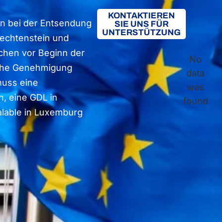
KONTAKTIEREN
n bei der Entsendung
SIE UNS FÜR
UNTERSTÜTZUNG
iechtenstein und
chen vor Beginn der
No
liche Genehmigung
data
muss eine
was
h, eine GDL in
found
éalable in Luxemburg