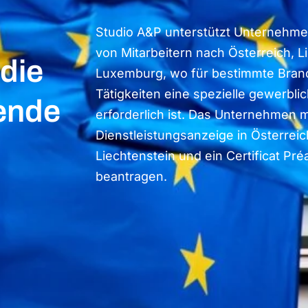
Studio A&P unterstützt Unternehme
von Mitarbeitern nach Österreich, L
die
Luxemburg, wo für bestimmte Bran
Tätigkeiten eine spezielle gewerb
ende
erforderlich ist. Das Unternehmen 
Dienstleistungsanzeige in Österreic
Liechtenstein und ein Certificat Pr
beantragen.