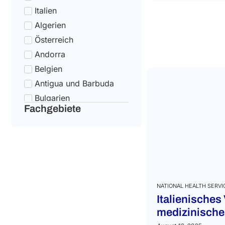
Italien
Algerien
Österreich
Andorra
Belgien
Antigua und Barbuda
Bulgarien
Fachgebiete
Argentinien
Kroatien
Armenien
Zypern
Aserbaidschan
Tschechische Republik
NATIONAL HEALTH SERVI
Italienisches
Dänemark
medizinisch
Australien