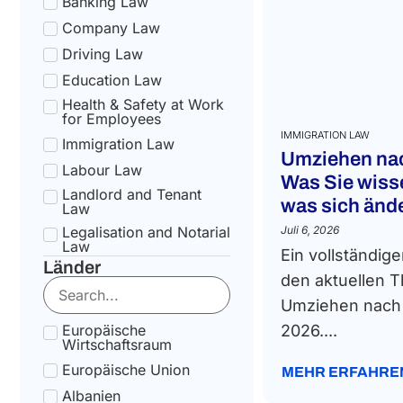
Banking Law
Company Law
Driving Law
Education Law
Health & Safety at Work
for Employees
IMMIGRATION LAW
Immigration Law
Umziehen nac
Labour Law
Was Sie wis
Landlord and Tenant
was sich änd
Law
Legalisation and Notarial
Juli 6, 2026
Law
Ein vollständige
Länder
National Health Service
den aktuellen
Law
Umziehen nach I
State pension Law
Europäische
2026....
Tax Law
Wirtschaftsraum
Uncategorized
Europäische Union
MEHR ERFAHRE
Tax Code Individuals
Albanien