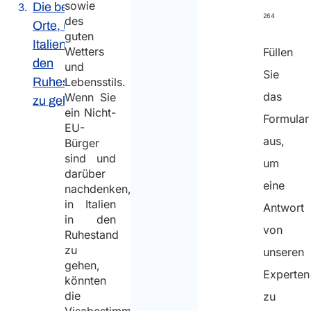
sowie
Die besten
264
des
Orte, um in
guten
Italien in
Wetters
Füllen
den
und
Sie
Ruhestand
Lebensstils.
das
Wenn Sie
zu gehen
ein Nicht-
Formular
EU-
aus,
Bürger
sind und
um
darüber
eine
nachdenken,
in Italien
Antwort
in den
von
Ruhestand
zu
unseren
gehen,
Experten
könnten
die
zu