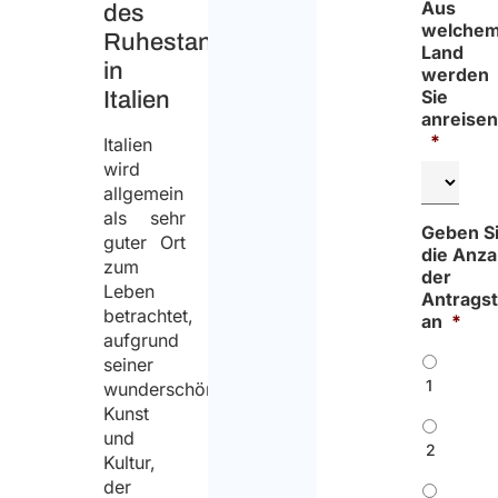
Aus
des
welche
Ruhestands
Land
in
werden
Sie
Italien
anreise
*
Italien
wird
allgemein
als sehr
Geben S
guter Ort
die Anza
zum
der
Leben
Antragst
betrachtet,
an
*
aufgrund
seiner
1
wunderschönen
Kunst
und
2
Kultur,
der