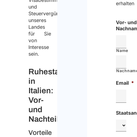
Visabestimmungen
erhalten
und
Steuervergünstigungen
unseres
Vor- und
Landes
Nachna
für Sie
von
Interesse
Name
sein.
Ruhestand
Nachnam
in
Email
*
Italien:
Vor-
und
Staatsan
Nachteile
Vorteile