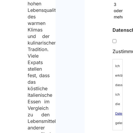
hohen
3
Lebensqualität,
oder
des
mehr
warmen
Klimas
Datensc
und der
kulinarischen
Tradition.
Zustimm
Viele
Expats
Ich
stellen
fest, dass
erkläre,
das
dass
köstliche
italienische
ich
Essen im
die
Vergleich
zu den
Datenschutz
Lebensmittelmärkten
gelesen
anderer
habe