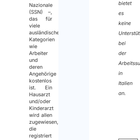
bietet
Nazionale
bin.
(SSN) –,
es
das für
keine
viele
ausländische
Unterstü
Kategorien
bei
wie
Arbeiter
der
und
Arbeitss
deren
in
Angehörige
kostenlos
Italien
ist. Ein
an.
Hausarzt
und/oder
Kinderarzt
wird allen
zugewiesen,
die
registriert