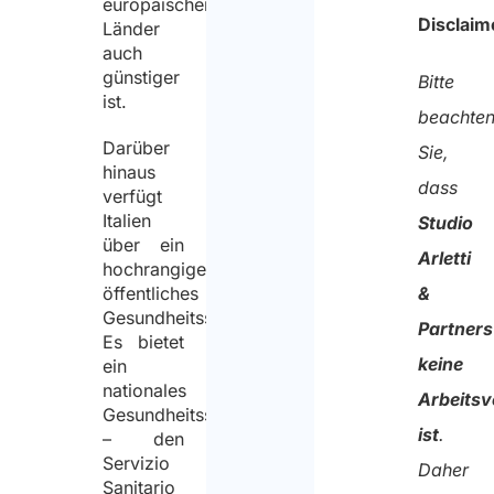
europäischer
Disclaim
Länder
und
auch
mit
günstiger
Bitte
ist.
der
beachte
Verarbeitu
Darüber
Sie,
hinaus
meiner
dass
verfügt
persönlich
Italien
Studio
über ein
Daten
Arletti
hochrangiges
zum
öffentliches
&
Gesundheitssystem.
Zweck
Partners
Es bietet
der
keine
ein
Erstellung
nationales
Arbeitsv
Gesundheitssystem
des
ist
.
– den
Angebots
Servizio
Daher
Sanitario
einverstan