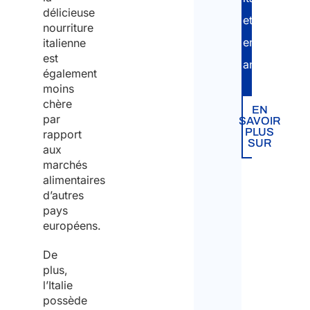
délicieuse
et
nourriture
en
italienne
est
anglais.
également
moins
chère
EN
par
SAVOIR
PLUS
rapport
SUR
aux
marchés
alimentaires
d’autres
pays
européens.
De
plus,
l’Italie
possède