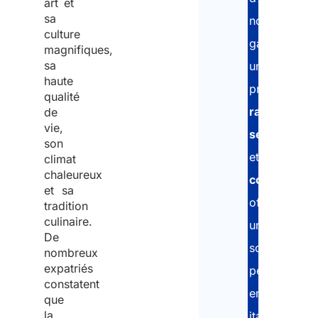
art et
il ne
cons
sa
aucu
nous
culture
pour
au
garantissons
trou
magnifiques,
trait
empl
sa
une
Italie
de
haute
procédure
qualité
mes
rapide
,
de
J'ai
donn
vie,
comp
sécurisée
son
pers
et
climat
dans
chaleureux
conforme
,
et sa
le
offrant
tradition
but
culinaire.
un
De
de
soutien
nombreux
recev
expatriés
personnalisé
constatent
le
en
que
devis
la
italien