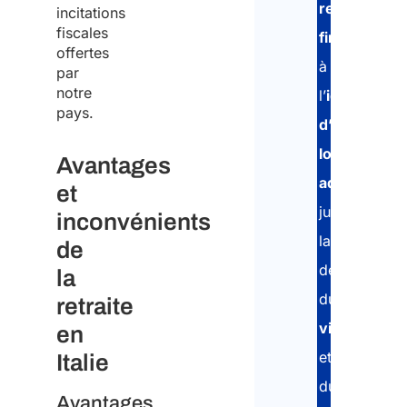
ressources
incitations
1
fiscales
financières
,
offertes
à
par
2
notre
l’
identificati
pays.
d’un
3
ou
logement
Avantages
plus
adapté
,
et
Info
jusqu’à
inconvénients
conc
le t
la
de
des
délivrance
la
donn
cara
du
retraite
pers
visa
en
et
Italie
Con
du
Avantages