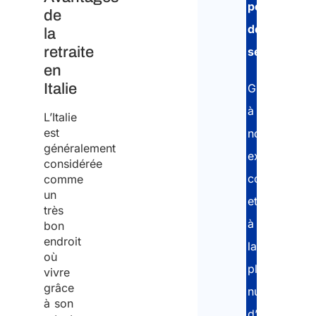
permis
Je
de
de
la
décla
retraite
séjour
.
avoir
en
lu
Italie
Grâce
les
à
L’Italie
infor
est
notre
généralement
sur
expertise
considérée
le
consolidée
comme
Veui
trait
un
note
et
Stud
très
des
Arlet
à
bon
Part
donn
endroit
la
n'es
où
perso
une 
plateforme
vivre
pour
et
grâce
numérique
l'em
à son
je
cons
d’A&P,