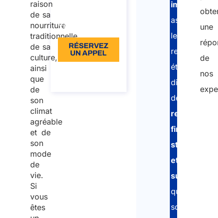
raison
immigration
obte
incluse
de sa
assistent
nourriture
une
Langue: EN
les
traditionnelle,
répo
de sa
RÉSERVEZ
ressortissant
UN APPEL
culture,
de
étrangers
ainsi
À propos de
nos
que
l’appel
disposant
expe
de
de
son
climat
ressources
Pré
agréable
et
financières
et de
Nom
son
stables
mode
et
de
Prén
vie.
suffisantes
Si
qui
vous
Nom
souhaitent
êtes