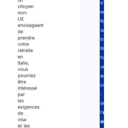
un
s’installer
Emai
citoyen
en
non-
UE
Italie
envisageant
sans
de
Nati
prendre
travailler.
votre
Nous
retraite
en
De q
fournissons
pay
Italie,
une
prév
vous
vou
pourriez
assistance
d'ar
être
complète
*
intéressé
:
par
les
de
exigences
Préc
l’
évaluation
de
nom
visa
dem
des
et les