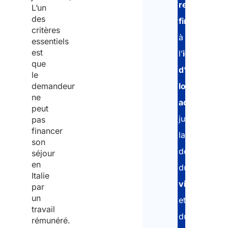
ressources
L’un
des
financières
,
critères
à
essentiels
est
l’
identificati
que
d’un
le
demandeur
logement
ne
adapté
,
peut
jusqu’à
pas
financer
la
son
délivrance
séjour
en
du
Italie
visa
par
un
et
travail
du
rémunéré.