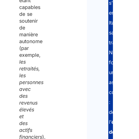
étant
s’installer
capables
en
de se
soutenir
Italie
de
sans
manière
autonome
travailler.
(par
Nous
exemple,
les
fournissons
retraités,
une
les
personnes
assistance
avec
complète
des
:
revenus
élevés
de
et
l’
évaluation
des
actifs
des
financiers
).