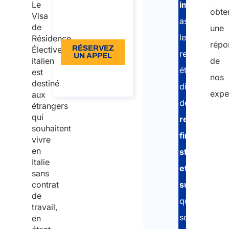
Le
immigration
obte
incluse
Visa
assistent
de
une
Langue: EN
les
Résidence
répo
RÉSERVEZ
Élective
ressortissant
UN APPEL
italien
de
étrangers
est
À propos de
nos
l’appel
destiné
disposant
expe
aux
de
étrangers
qui
ressources
souhaitent
financières
vivre
en
stables
Italie
et
sans
contrat
suffisantes
de
qui
travail,
souhaitent
en