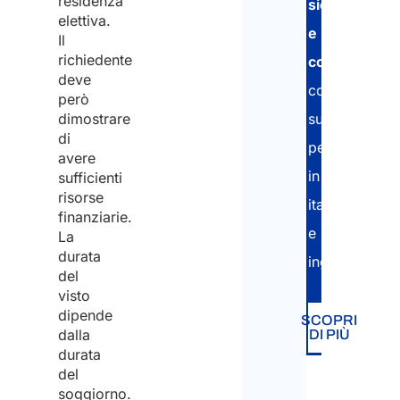
residenza
sicura
elettiva.
e
Il
richiedente
conforme
,
deve
con
però
dimostrare
supporto
di
personalizza
avere
in
sufficienti
risorse
italiano
finanziarie.
e
La
durata
inglese.
del
visto
dipende
SCOPRI
dalla
DI PIÙ
durata
del
soggiorno.