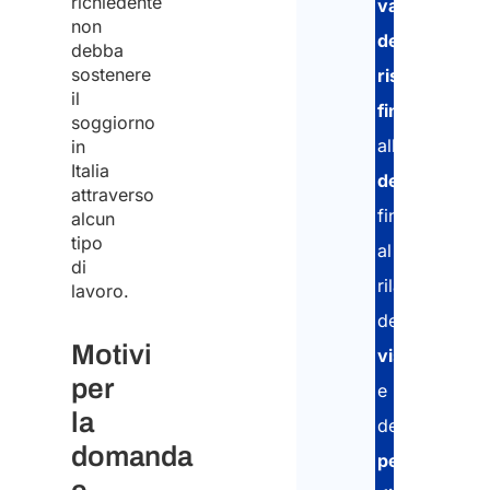
richiedente
valutazione
non
delle
debba
sostenere
risorse
il
finanziarie
,
soggiorno
all’
identifica
in
Italia
dell’alloggio
,
attraverso
fino
alcun
tipo
al
di
rilascio
lavoro.
del
Motivi
visto
per
e
la
del
domanda
permesso