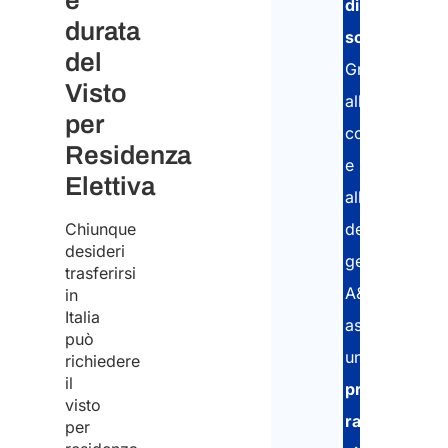
e
di
durata
soggiorno
.
del
Grazie
Visto
all’esperienza
per
consolidata
Residenza
e
Elettiva
all’uso
Chiunque
del
desideri
gestionale
trasferirsi
A&P,
in
Italia
assicuriamo
può
una
richiedere
il
procedura
visto
rapida,
per