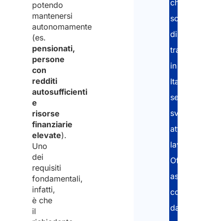
che
potendo
mantenersi
scelgono
autonomamente
di
(es.
pensionati,
trasferirsi
persone
in
con
redditi
Italia
autosufficienti
senza
e
svolgere
risorse
finanziarie
attività
elevate
).
lavorativa.
Uno
dei
Offriamo
requisiti
assistenza
fondamentali,
infatti,
completa:
è che
dalla
il