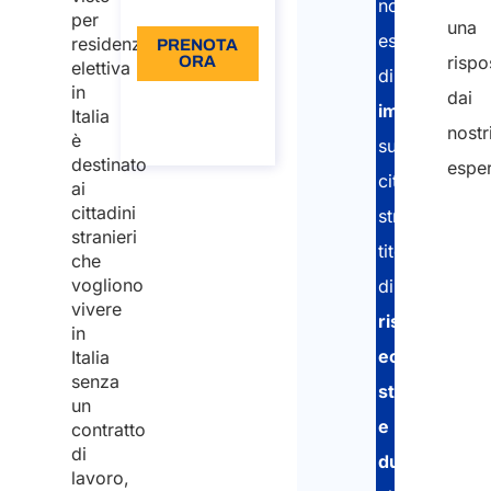
Lingua: IT
nostri
per
una
esperti
residenza
PRENOTA
rispo
ORA
elettiva
di
in
dai
Informazioni
immigrazion
Italia
sulla
nostr
chiamata
è
supportano
destinato
esper
cittadini
ai
cittadini
stranieri
stranieri
titolari
che
vogliono
di
vivere
risorse
in
economiche
Italia
senza
stabili
un
e
contratto
di
durature
lavoro,