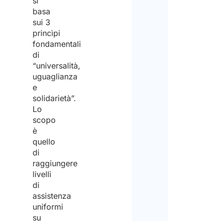
si
basa
sui 3
princìpi
fondamentali
di
“universalità,
uguaglianza
e
solidarietà”.
Lo
scopo
è
quello
di
raggiungere
livelli
di
assistenza
uniformi
su