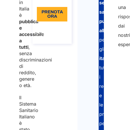
Lingua: IT
in
servizio
una
Italia
sanitario
PRENOTA
è
rispo
ORA
pubblico
pubblica
dai
Informazioni
e
all’estero
sulla
accessibile
nostr
chiamata
per
a
esper
tutti
,
gli
senza
italiani
:
discriminazioni
di
tutti
reddito,
i
genere
o età.
requisiti
e
Il
Sistema
le
Sanitario
procedure
Italiano
è
per
stato