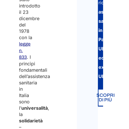
ricevere
introdotto
assistenza
il 23
dicembre
sanitaria
del
in
1978
con la
Paesi
legge
UE
n.
. I
833
ed
princìpi
extra-
fondamentali
dell’assistenza
UE.
sanitaria
in
Italia
SCOPRI
DI PIÙ
sono
l’
universalità
,
la
solidarietà
–