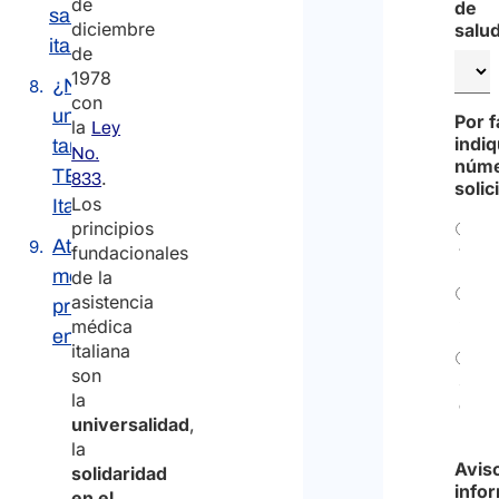
de
de
salud
diciembre
salu
italiana
de
1978
¿Necesito
con
una
Por f
la
Ley
indiq
tarjeta
No.
núme
TES para
.
833
solic
Los
Italia?
principios
Atención
fundacionales
1
médica
de la
asistencia
privada
2
médica
en Italia
italiana
son
3
la
o
universalidad
,
más
la
Avis
solidaridad
info
en el