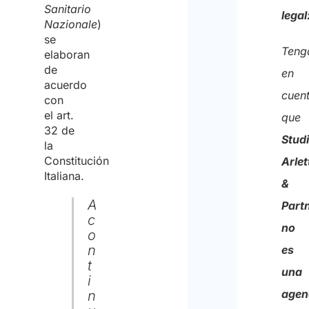
Sanitario
legal
datos
Nazionale
)
se
y
Teng
elaboran
doy
de
en
acuerdo
mi
cuen
con
conse
el art.
que
32 de
para
Stud
la
el
Constitución
Arlet
Italiana.
trata
&
de
A
Part
c
los
no
o
mism
n
es
t
con
una
i
el
agen
n
fin