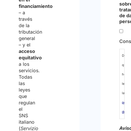
sobr
financiamiento
trat
– a
de d
través
pers
de la
tributación
general
Cons
– y el
acceso
Decla
equitativo
a los
que
servicios.
he
Todas
las
leído
leyes
la
que
regulan
polític
el
de
SNS
italiano
protec
Avis
(
Servizio
de