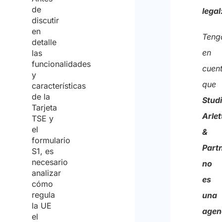
de
legal
datos
discutir
en
y
Teng
detalle
doy
en
las
funcionalidades
mi
cuen
y
conse
que
características
para
de la
Stud
Tarjeta
el
Arlet
TSE y
trata
el
&
formulario
de
Part
S1, es
los
necesario
no
analizar
mism
es
cómo
con
regula
una
la UE
el
agen
el
fin