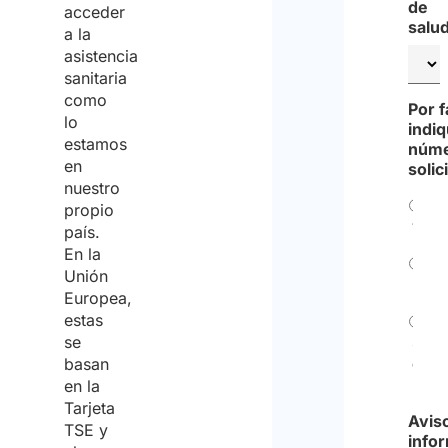
de
acceder
salu
a la
asistencia
sanitaria
como
Por f
lo
indiq
estamos
núme
en
solic
nuestro
propio
1
país.
En la
Unión
2
Europea,
estas
se
3
basan
o
en la
más
Tarjeta
Avis
TSE y
info