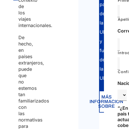
contexto
Prime
países
de
los
de
viajes
Apell
la
internacionales.
Corr
UE
De
y
hecho,
en
fuera
Intro
países
de
extranjeros,
la
puede
Confi
que
UE.
no
Naci
estemos
tan
MÁS
familiarizados
INFORMACIÓN
SOBRE
con
“¿En
las
país 
actu
normativas
cobe
para