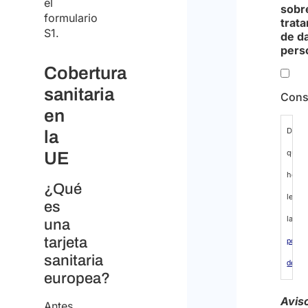
el
sobr
formulario
trat
S1.
de d
pers
Cobertura
sanitaria
Cons
en
Decla
la
que
UE
he
¿Qué
leído
es
la
una
tarjeta
polític
sanitaria
de
europea?
protec
Avis
Antes
de