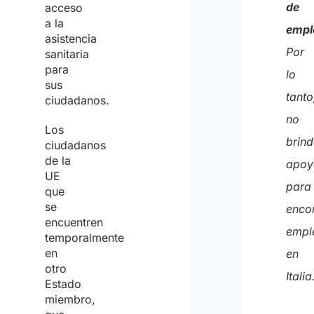
de
acceso
a la
de
empl
asistencia
recibi
Por
sanitaria
el
para
lo
sus
presu
tanto
ciudadanos.
no
Los
brin
ciudadanos
de la
apoy
UE
para
que
se
enco
encuentren
empl
temporalmente
en
en
otro
Italia
Estado
miembro,