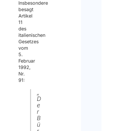
wir
Insbesondere
besagt
Ihnen
Artikel
helfen
11
des
sie
italienischen
zu
Gesetzes
vom
besch
5.
Februar
Ja
1992,
Nr.
91:
Nein
Hint
„
Sie 
D
kurz
e
Nach
r
B
ü