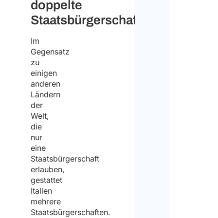
doppelte
*
Die
Staatsbürgerschaft?
Gebur
Im
ist
Gegensatz
zu
obliga
einigen
für
anderen
Ländern
die
der
Bewe
Welt,
die
Wenn
nur
Sie
eine
diese
Staatsbürgerschaft
erlauben,
nicht
gestattet
haben
Italien
mehrere
könn
Staatsbürgerschaften.