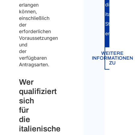
Sie
die
erlangen
derz
können,
italienische
*
einschließlich
Dadur
Staatsangehö
der
erforderlichen
wird
erhalten.
Voraussetzungen
die
und
der
Art
WEITERE
verfügbaren
INFORMATIONEN
der
ZU
Antragsarten.
Anfra
Wer
besti
qualifiziert
Itali
sich
für
Ausl
die
Habe
italienische
Gebu