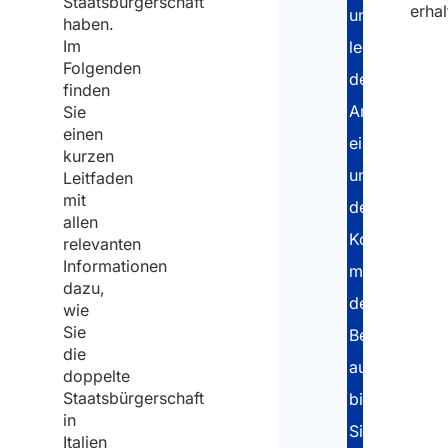
Staatsbürgerschaft
erhal
und
haben.
Im
legalisieren,
Folgenden
Vor-
den
finden
Nac
Antrag
Sie
einen
einzureichen
kurzen
Vorn
und
Leitfaden
mit
den
allen
Nach
Kontakt
relevanten
Informationen
Emai
mit
dazu,
den
wie
Sie
Behörden
die
aufrechtzuer
doppelte
Staatsbürgerschaft
bis
Wo
in
Sie
woh
Italien