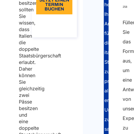
JETZT EINEN
besitzen,
helfen,
TERMIN
258
sollten
BUCHEN
Ihre
Sie
Details-
Fülle
wissen,
Anspruchsbe
zum-
dass
Gespräch
Sie
für
Italien
das
die
die
doppelte
Form
italienische
Staatsbürgerschaft
aus,
Staatsangehö
erlaubt.
Daher
um
zu
können
eine
prüfen,
Sie
gleichzeitig
Antw
alle
zwei
von
erforderliche
Pässe
besitzen
unse
Unterlagen
und
Expe
zu
eine
zu
doppelte
sammeln