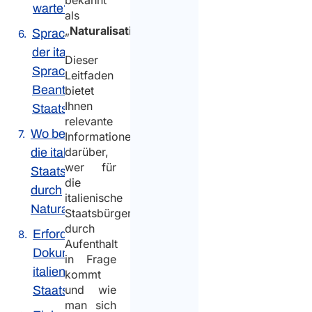
bekannt
warte?
als
„
Naturalisation
“).
Sprachniveau in
der italienischen
Dieser
Sprache zur
Leitfaden
Beantragung der
bietet
Ihnen
Staatsbürgerschaft
relevante
Wo beantragen Sie
Informationen
darüber,
die italienische
wer für
Staatsbürgerschaft
die
durch
italienische
Naturalisation?
Staatsbürgerschaft
durch
Erforderliche
Aufenthalt
Dokumente für die
in Frage
italienische
kommt
und wie
Staatsbürgerschaft
man sich