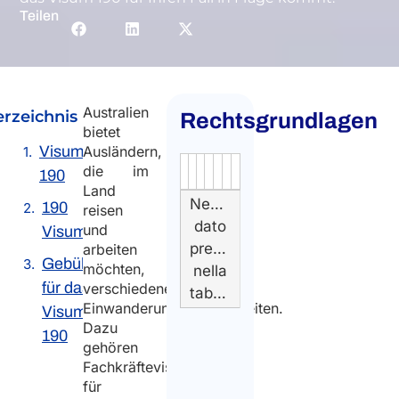
Teilen
Australien
erzeichnis
Rechtsgrundlagen
bietet
Visum
Ausländern,
die im
Authority
Source
Number
Article
Type
Date
Link
190
Land
Nessun
190
reisen
dato
und
Visumantrag
presente
arbeiten
Gebühr
möchten,
nella
für das
verschiedene
tabella
Einwanderungsmöglichkeiten.
Visum
Dazu
190
gehören
Fachkräftevisa
für