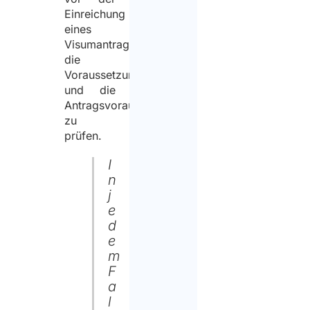
Einreichung
eines
Visumantrags
die
Voraussetzungen
und die
Antragsvoraussetzungen
zu
prüfen.
I
n
j
e
d
e
m
F
a
l