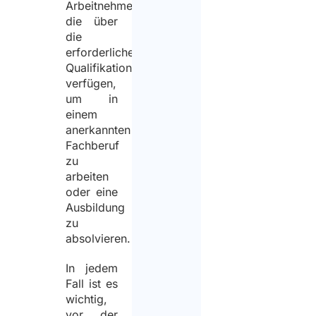
Arbeitnehmer,
die über
die
erforderlichen
Qualifikationen
verfügen,
um in
einem
anerkannten
Fachberuf
zu
arbeiten
oder eine
Ausbildung
zu
absolvieren.
In jedem
Fall ist es
wichtig,
vor der