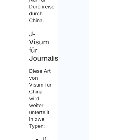
Durchreise
durch
China.
J-
Visum
für
Journalisten
Diese Art
von
Visum für
China
wird
weiter
unterteilt
in zwei
Typen:
J1-