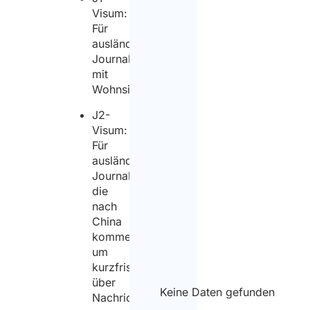
Visum:
Für
ausländische
Journalisten
mit
Wohnsitz;
J2-
Visum:
Für
ausländische
Journalisten,
die
nach
China
kommen,
um
kurzfristig
über
Keine Daten gefunden
Nachrichten