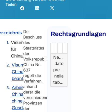
Teilen
Der
erzeichnis
Rechtsgrundlagen
Beschluss
Visum
des
Staatsrates
Authority
Source
Number
Article
Type
Date
Link
für
der
China
Nessun
Volksrepublik
dato
China Nr.
Visum für
presente
637
China
regelt die
nella
beantragen
Verfahren,
tabella
anhand
Arbeiten in
derer die
China: Das
verschiedenen
chinesische
Provinzen
Geschäftsvisum
der