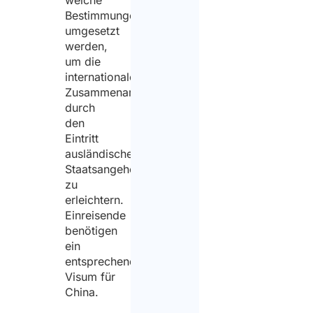
welche
Bestimmungen
umgesetzt
werden,
um die
internationale
Zusammenarbeit
durch
den
Eintritt
ausländischer
Staatsangehöriger
zu
erleichtern.
Einreisende
benötigen
ein
entsprechendes
Visum für
China.