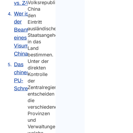
Volksrepublik
vs. Z-Visum
China
Wer ist von
den
der
Eintritt
ausländischer
Beantragung
Staatsangehöriger
eines
in das
Visums für
Land
China befreit
bestimmen.
Unter der
Das
direkten
chinesische
Kontrolle
PU-
der
Zentralregierung
Schreiben
entscheiden
die
verschiedenen
Provinzen
und
Verwaltungen,