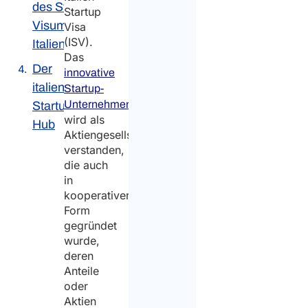
des Startup-
Startup
Visums in
Visa
(ISV).
Italien
Das
Der
innovative
italienische
Startup-
Unternehmen
Startup-
wird als
Hub
Aktiengesellschaft
verstanden,
die auch
in
kooperativer
Form
gegründet
wurde,
deren
Anteile
oder
Aktien