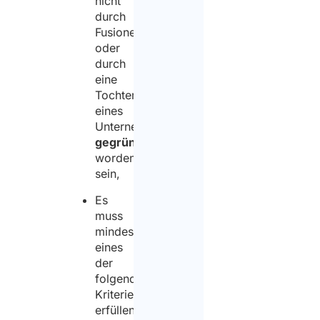
nicht
durch
Fusionen
oder
durch
eine
Tochtergesellschaft
eines
Unternehmens
gegründet
worden
sein,
Es
muss
mindestens
eines
der
folgenden
Kriterien
erfüllen: