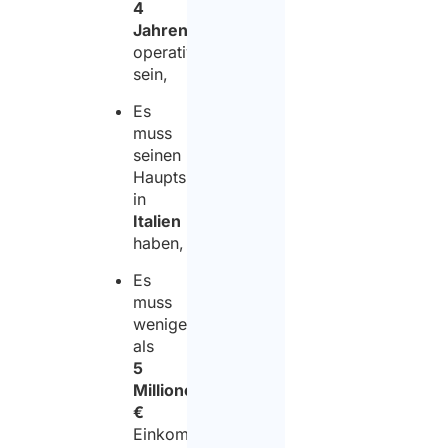
4
Jahren
operativ
sein,
Es
muss
seinen
Hauptsitz
in
Italien
haben,
Es
muss
weniger
als
5
Millionen
€
Einkommen