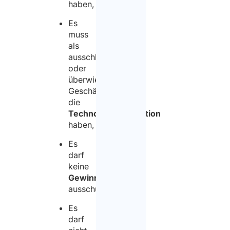
haben,
Es
muss
als
ausschließliches
oder
überwiegendes
Geschäft
die
Technologieinnovation
haben,
Es
darf
keine
Gewinne
ausschütten,
Es
darf