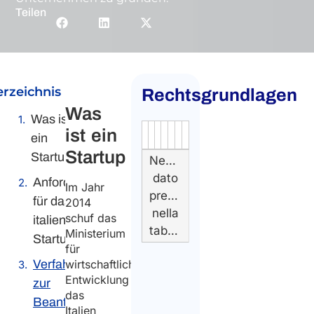
Teilen
erzeichnis
Rechtsgrundlagen
Was
Was ist
ist ein
Authority
Source
Number
Article
Type
Date
Link
ein
Startup
Startup
Nessun
dato
Anforderungen
Im Jahr
presente
für das
2014
nella
schuf das
italienische
tabella
Ministerium
Startup-Visum
für
Verfahren
wirtschaftliche
Entwicklung
zur
das
Beantragung
Italien