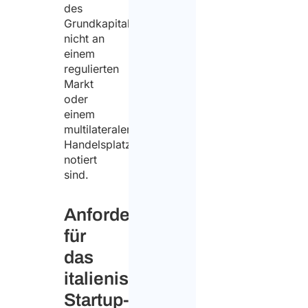
des
Grundkapitals
nicht an
einem
regulierten
Markt
oder
einem
multilateralen
Handelsplatz
notiert
sind.
Anforderungen
für
das
italienische
Startup-