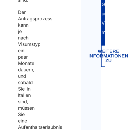
sind.
Geschäftsvis
Der
und
Antragsprozess
Vielem
kann
je
mehr.
nach
Visumstyp
ein
WEITERE
INFORMATIONEN
paar
ZU
Monate
dauern,
und
sobald
Sie in
Italien
sind,
müssen
Sie
eine
Aufenthaltserlaubnis