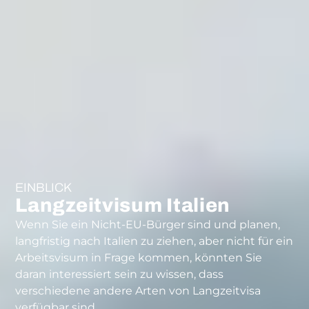
EINBLICK
Langzeitvisum Italien
Wenn Sie ein Nicht-EU-Bürger sind und planen,
langfristig nach Italien zu ziehen, aber nicht für ein
Arbeitsvisum in Frage kommen, könnten Sie
daran interessiert sein zu wissen, dass
verschiedene andere Arten von Langzeitvisa
verfügbar sind.