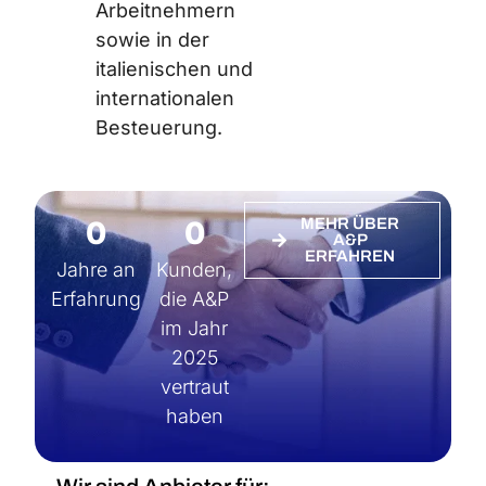
Arbeitnehmern
sowie in der
italienischen und
internationalen
Besteuerung.
0
0
MEHR ÜBER
A&P
ERFAHREN
Jahre an
Kunden,
Erfahrung
die A&P
im Jahr
2025
vertraut
haben