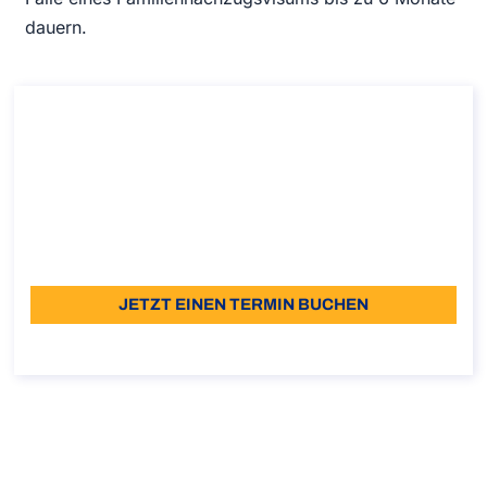
dauern.
Beratung für den Antrag auf ein
italienisches Visum
Beratung für den Antrag auf ein italienisches Visum
Dauer: 30 - 45 Minuten
€110,00
Sprache: EN
JETZT EINEN TERMIN BUCHEN
Details-zum-Gespräch