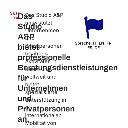
SEIT
Das
Das Studio A&P
1998
unterstützt
Studio
Unternehmen
A&P
und
Sprache: IT, EN, FR,
bietet
Privatpersonen
ES, DE
Wir 
bei ihren
professionelle
Aktivitäten in
Beratungsdienstleistungen
Italien und
für
weltweit und
bietet
Unternehmen
spezialisierte
und
Unterstützung in
Privatpersonen
der
internationalen
an.
Mobilität von