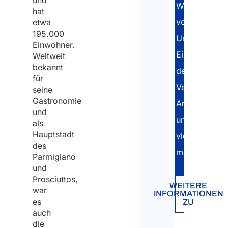
und
Wohnungssuc
Wie ist das
hat
vorübergehe
etwa
Wetter in
195.000
Emilia-
Unterkunftsa
Einwohner.
Romagna?
Einrichtung
Weltweit
bekannt
Verkehr und
der
für
Verbindungen
Versorgungsl
seine
während und
Gastronomie
Anmeldepflic
nach dem
und
und
als
Umzug nach
Hauptstadt
viel
Parma
des
mehr!
Parmigiano
Noch nicht
und
überzeugt?
Prosciuttos,
WEITERE
war
INFORMATIONEN
es
ZU
auch
die