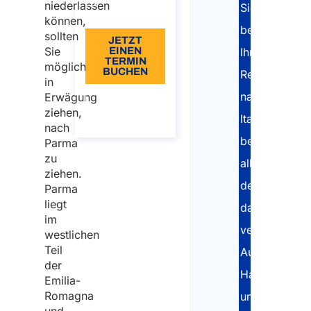
Umzug
niederlassen
Sie
- IT
nach
können,
bei
sollten
Parma
JETZT
Sie
EINEN
Ihrer
wohnen
TERMIN
möglicherweise
BUCHEN
Relocation
kann
in
nach
Erwägung
Details-
Gesundheitsversorgung
zum-
ziehen,
Gespräch
Italien
in Parma
nach
bei
Parma
Parma, die
zu
Hauptstadt
all
ziehen.
des Food
den
Parma
Valley
liegt
damit
im
Nicht
verbundenen
westlichen
nur
Teil
Aufgaben.
Essen
der
Haus-
Emilia-
Klima in
Romagna
und
Parma: