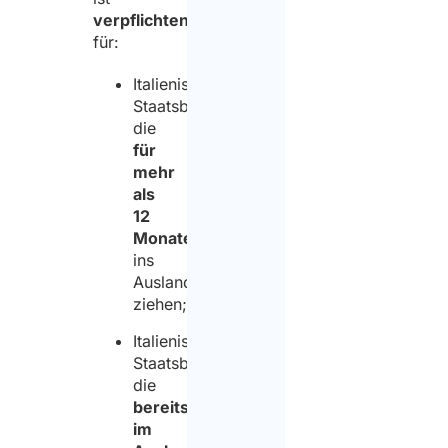
verpflichtend
für:
Italienische
Staatsbürger,
die
für
mehr
als
12
Monate
ins
Ausland
ziehen;
Italienische
Staatsbürger,
die
bereits
im