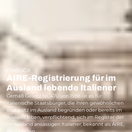
EINBLICK
AIRE-Registrierung für im
Ausland lebende Italiener
Gemäß Gesetz Nr. 470 von 1988 ist es für
italienische Staatsbürger, die ihren gewöhnlichen
Wohnsitz im Ausland begründen oder bereits im
Ausland leben, verpflichtend, sich im Register der
im Ausland ansässigen Italiener, bekannt als AIRE,
einzutragen.