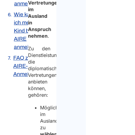
Vertretungen
anmeldet?
im
Wie kann
Ausland
ich mein
in
Anspruch
Kind bei
nehmen
.
AIRE
anmelden?
Zu den
Dienstleistungen,
FAQ zur
die
AIRE-
diplomatische
Anmeldung
Vertretungen
anbieten
können,
gehören:
Möglichkeit,
im
Ausland
zu
wählen
;