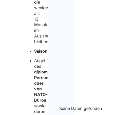
die
weniger
als
12
Monate
im
Ausland
bleiben;
Saisonarbeitskräfte
;
Angehörige
des
diplomatischen
Personals
oder
von
NATO-
Büros
sowie
Keine Daten gefunden
deren