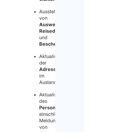
Ausstellung
von
Ausweisen,
Reisedokumenten
und
Bescheinigungen
;
Aktualisierung
der
Adresse
im
Ausland;
Aktualisierung
des
Personenstands
,
einschließlich
Meldung
von