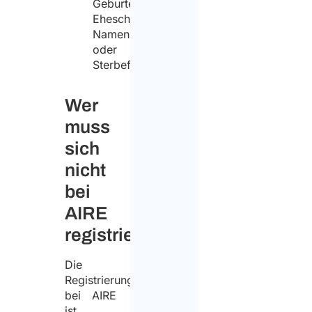
Geburten,
Eheschließungen,
Namensänderungen
oder
Sterbefällen.
Wer
muss
sich
nicht
bei
AIRE
registrieren?
Die
Registrierung
bei AIRE
ist