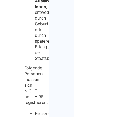
Ausland
leben
,
entweder
durch
Geburt
oder
durch
spätere
Erlangung
der
Staatsbürgerschaft.
Folgende
Personen
müssen
sich
NICHT
bei AIRE
registrieren:
Personen,