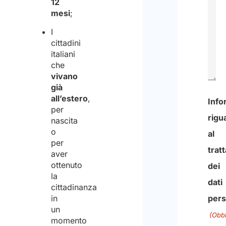
12
mesi
;
I
cittadini
italiani
che
vivano
già
all’estero
,
0
per
nascita
di
o
600
per
num
aver
ottenuto
mass
la
di
cittadinanza
in
carat
un
momento