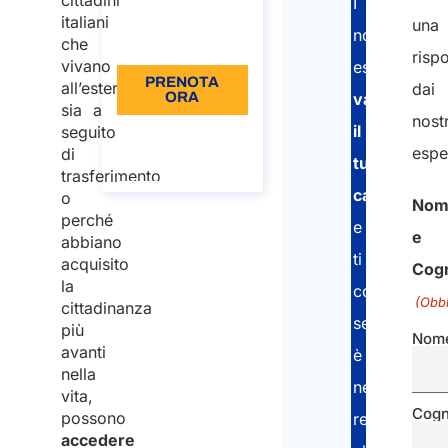
cittadini
I
110
italiani
una
nostri
che
Lingua: IT
risp
vivano
esperti
PRENOTA
all’estero,
dai
ORA
valuteranno
sia a
nostr
il
seguito
Informazioni
sulla
espe
di
tuo
chiamata
trasferimento
caso
o
Nom
perché
e
e
abbiano
ti
acquisito
Cog
la
comunicher
(Obbl
cittadinanza
se
più
Nom
avanti
è
nella
necessario
vita,
Cog
possono
registrarti
accedere