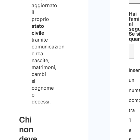
aggiornato
il
Hai
famil
proprio
al
stato
segu
civile
,
Se sì
quan
tramite
comunicazioni
circa
nascite,
matrimoni,
Inser
cambi
un
si
cognome
num
o
comp
decessi.
tra
Chi
1
non
e
deve