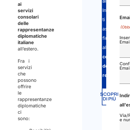
all’AIRE.
ai
Inoltre,
servizi
consolari
Emai
ti
delle
(Obbl
assisteremo
rappresentanze
diplomatiche
Inser
fino
Emai
italiane
al
all’estero.
completam
Fra i
Conf
della
servizi
Emai
che
registrazio
possono
offrire
le
SCOPRI
Indi
rappresentanze
DI PIÙ
all'
diplomatiche
ci
Via/
sono:
e nu