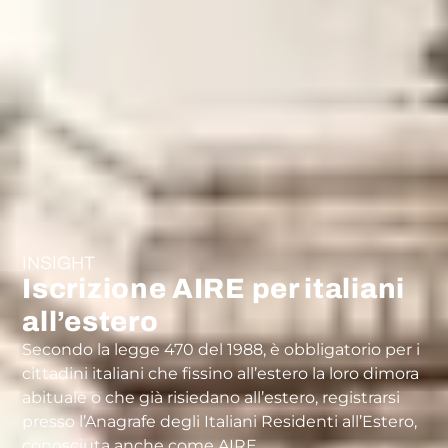
INSIGHT
Iscrizione AIRE per italiani
all’estero
Secondo la legge 470 del 1988, è obbligatorio per i
cittadini italiani che fissino all’estero la loro dimora
abituale o che già risiedano all’estero, registrarsi
presso l’Anagrafe degli Italiani Residenti all’Estero,
conosciuta anche come AIRE.