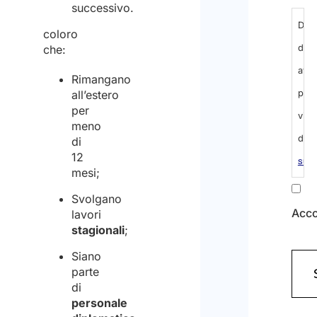
successivo.
Info
rigu
coloro
che:
al
trat
Rimangano
all’estero
dei
per
dati
meno
di
pers
12
(Obbl
mesi;
Svolgano
Dich
lavori
stagionali
;
di
Siano
aver
parte
pre
di
personale
visi