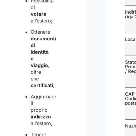
Possibilità
di
Indir
votare
riga 
all’estero;
Ottenere
documenti
Local
di
identità
e
Stato
viaggio
,
Prov
/ Re
oltre
che
certificati
;
CAP 
Aggiornare
Codi
il
post
proprio
indirizzo
all’estero;
Nazi
Tenere