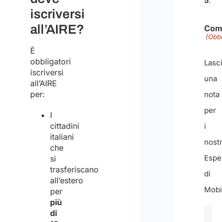
5
.
iscriversi
all’AIRE?
Com
(Obbl
È
obbligatori
Lasc
iscriversi
una
all’AIRE
per:
nota
per
I
cittadini
i
italiani
nostr
che
Esper
si
trasferiscano
di
all’estero
Mobil
per
più
di