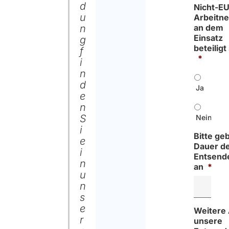
d
Nicht-EU
u
Arbeitn
n
an dem
Einsatz
g
beteiligt
f
*
i
n
d
Ja
e
n
S
Nein
i
Bitte ge
e
Dauer d
i
Entsend
n
an
*
u
n
s
e
Weitere
r
unsere