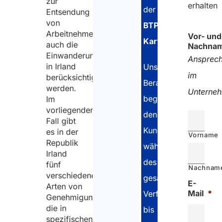
zur
erhalten
der
Entsendung
von
BTP-
Arbeitnehmern
Vor- und
Karte
.
auch die
Nachna
Einwanderungsbestimmungen
Ansprech
in Irland
Unsere
im
berücksichtigt
Berater
werden.
Unterne
begleiten
Im
vorliegenden
den
Fall gibt
Kunden
es in der
Vorname
Republik
während
Irland
des
fünf
Nachnam
verschiedene
gesamten
E-
Arten von
Mail
*
Verfahrens
Genehmigungen,
die in
bis
spezifischen