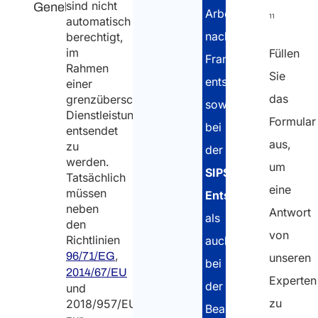
sind nicht
Genehmigungen
Arbeitnehmer
11
automatisch
nach
berechtigt,
im
Füllen
Frankreich
Rahmen
Sie
entsenden,
einer
das
grenzüberschreitenden
sowohl
Dienstleistung
Formular
bei
entsendet
aus,
zu
der
werden.
um
SIPSI-
Tatsächlich
eine
müssen
Entsendemeldung
neben
Antwort
als
den
von
Richtlinien
auch
,
96/71/EG
unseren
bei
2014/67/EU
Experten
der
und
zu
2018/957/EU
Beantragung