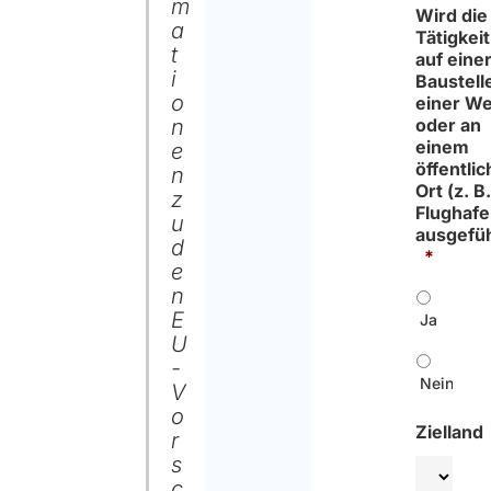
m
Wird die
a
Tätigkeit
t
auf eine
i
Baustelle
o
einer We
n
oder an
einem
e
öffentli
n
Ort (z. B
z
Flughafe
u
ausgefü
d
*
e
n
E
Ja
U
-
Nein
V
o
Zielland
r
s
c