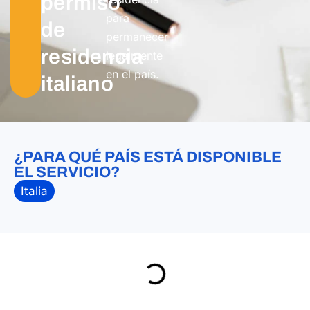
permiso
para
de
permanecer
residencia
legalmente
en el país.
italiano
¿PARA QUÉ PAÍS ESTÁ DISPONIBLE
EL SERVICIO?
Italia