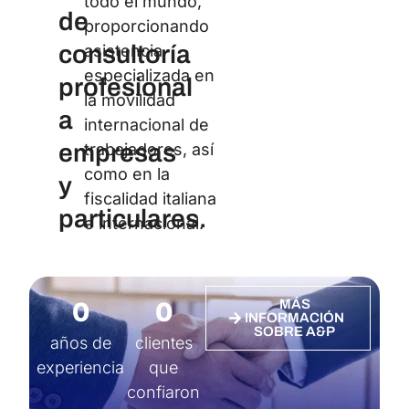
todo el mundo,
de
proporcionando
consultoría
asistencia
especializada en
profesional
la movilidad
a
internacional de
empresas
trabajadores, así
como en la
y
fiscalidad italiana
particulares.
e internacional.
0
0
MÁS
INFORMACIÓN
SOBRE A&P
años de
clientes
experiencia
que
confiaron