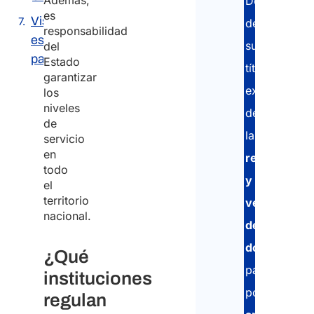
Además,
DoV
es
Visa de
de
responsabilidad
estudiante
su
del
para Italia
Estado
título
garantizar
extranjero:
los
niveles
desde
de
la
servicio
en
recopilación
todo
y
el
territorio
verificación
nacional.
de
documento
¿Qué
pasando
instituciones
por
regulan