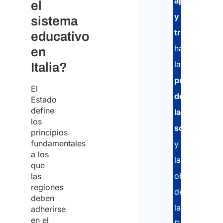
apostilla
el
y
sistema
traducción
,
educativo
hasta
en
la
Italia?
presentació
El
de
Estado
define
la
los
solicitud
principios
fundamentales
y
a los
la
que
obtención
las
regiones
de
deben
la
adherirse
en el