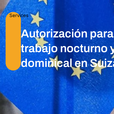
Services
Autorización para
trabajo nocturno 
dominical en Suiz