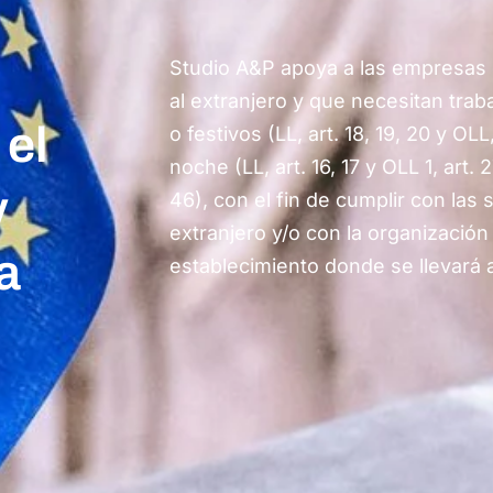
Studio A&P apoya a las empresas
al extranjero y que necesitan trab
 el
o festivos (LL, art. 18, 19, 20 y OLL
noche (LL, art. 16, 17 y OLL 1, art. 2
y
46), con el fin de cumplir con las s
extranjero y/o con la organización
a
establecimiento donde se llevará a