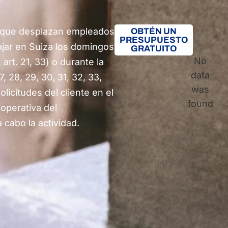
 que desplazan empleados
OBTÉN UN
PRESUPUESTO
ajar en Suiza los domingos
GRATUITO
No
, art. 21, 33) o durante la
data
7, 28, 29, 30, 31, 32, 33,
was
olicitudes del cliente en el
found
 operativa del
 cabo la actividad.