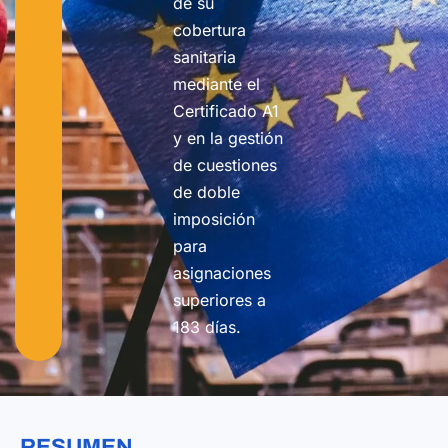
de su
cobertura
sanitaria
mediante el
Certificado A1
y en la gestión
de cuestiones
de doble
imposición
para
asignaciones
superiores a
183 días.
RESUMEN