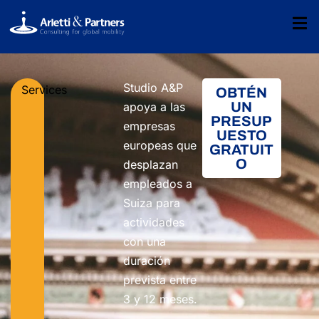
Studio A&P
Services
OBTÉN
UN
apoya a las
PRESUP
empresas
UESTO
europeas que
GRATUIT
O
desplazan
empleados a
Suiza para
actividades
con una
duración
prevista entre
3 y 12 meses.