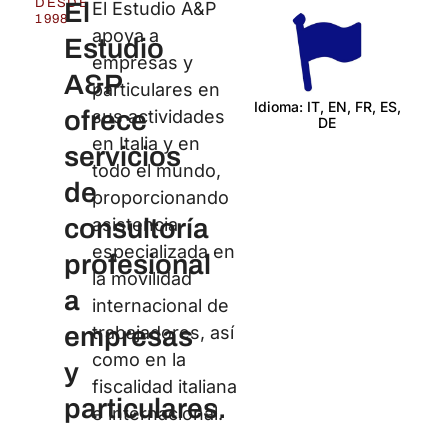
DESDE
El
El Estudio A&P
1998
apoya a
Estudio
empresas y
A&P
particulares en
Idioma: IT, EN, FR, ES,
ofrece
sus actividades
DE
Certi
en Italia y en
servicios
todo el mundo,
de
proporcionando
consultoría
asistencia
especializada en
profesional
la movilidad
a
internacional de
empresas
trabajadores, así
como en la
y
fiscalidad italiana
particulares.
e internacional.