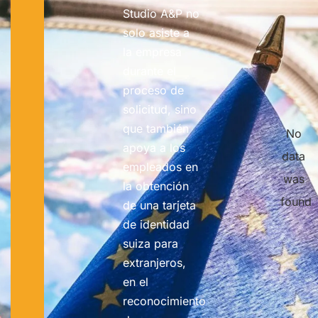
Studio A&P no
solo asiste a
la empresa
durante el
proceso de
solicitud, sino
que también
No
apoya a los
data
empleados en
was
la obtención
found
de una tarjeta
de identidad
suiza para
extranjeros,
en el
reconocimiento