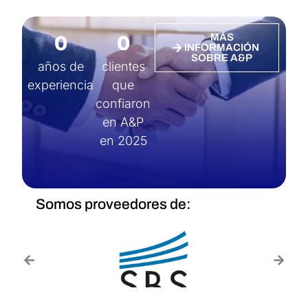
0
0
MÁS
INFORMACIÓN
SOBRE A&P
años de
clientes
experiencia
que
confiaron
en A&P
en 2025
Somos proveedores de: