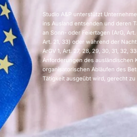
Studio A&P unterstützt Unternehmen
ins Ausland entsenden und deren Tä
an Sonn- oder Feiertagen (ArG, Art. 
Art. 21, 33) oder während der Nacht 
ArGV 1, Art. 27, 28, 29, 30, 31, 32, 3
Anforderungen des ausländischen 
organisatorischen Abläufen des Betr
Tätigkeit ausgeübt wird, gerecht zu