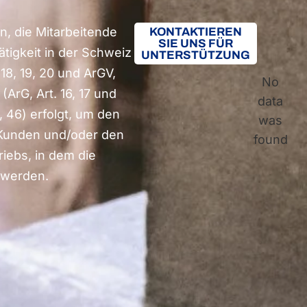
, die Mitarbeitende
KONTAKTIEREN
SIE UNS FÜR
tigkeit in der Schweiz
UNTERSTÜTZUNG
18, 19, 20 und ArGV,
No
(ArG, Art. 16, 17 und
data
3, 46) erfolgt, um den
was
Kunden und/oder den
found
iebs, in dem die
 werden.