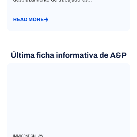
crecimiento de su equipo, que ahora cuenta
con más de 50 profesionales especializados en
fiscalidad italiana, movilidad global,
desplazamiento de trabajadores...
READ MORE
Última ficha informativa de A&P