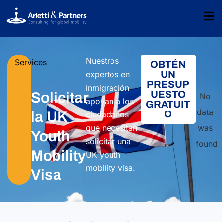
Nuestros
Services
OBTÉN
UN
expertos en
PRESUP
inmigración
UESTO
Solicitar
No
apoyan a los
GRATUIT
data
O
la UK
ciudadanos
was
que necesitan
Youth
solicitar una
found
Mobility
UK youth
mobility visa.
Visa