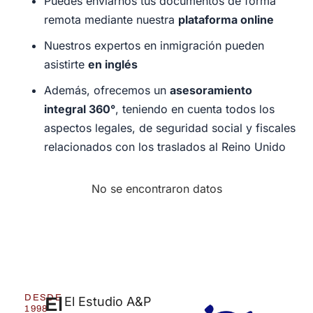
Puedes enviarnos tus documentos de forma
remota mediante nuestra
plataforma online
Nuestros expertos en inmigración pueden
asistirte
en inglés
Además, ofrecemos un
asesoramiento
integral 360°
, teniendo en cuenta todos los
aspectos legales, de seguridad social y fiscales
relacionados con los traslados al Reino Unido
No se encontraron datos
DESDE
El
El Estudio A&P
1998