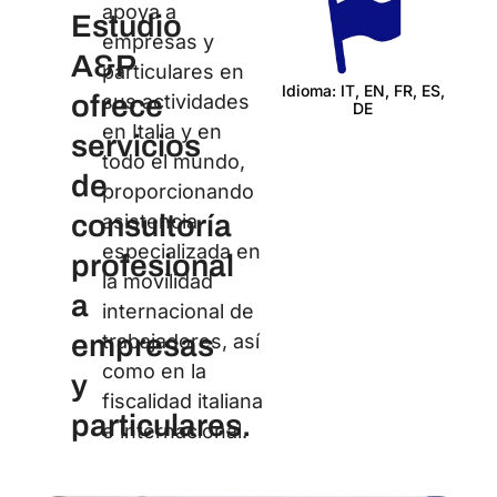
apoya a
Estudio
empresas y
A&P
particulares en
Idioma: IT, EN, FR, ES,
ofrece
sus actividades
DE
Certi
en Italia y en
servicios
todo el mundo,
de
proporcionando
consultoría
asistencia
especializada en
profesional
la movilidad
a
internacional de
empresas
trabajadores, así
como en la
y
fiscalidad italiana
particulares.
e internacional.