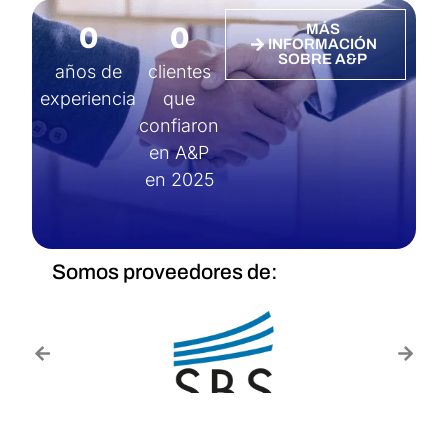
0
0
MÁS
INFORMACIÓN
SOBRE A&P
años de
clientes
experiencia
que
confiaron
en A&P
en 2025
Somos proveedores de: