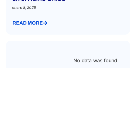
IMMIGRATION LAW
Solicitud de licencia de patrocinio
en el Reino Unido
enero 8, 2026
READ MORE
No data was found
IMMIGRATION LAW