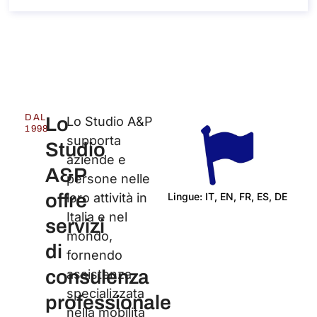
DAL
Lo
Lo Studio A&P
1998
supporta
Studio
aziende e
A&P
persone nelle
offre
Lingue: IT, EN, FR, ES, DE
loro attività in
Italia e nel
Cert
servizi
mondo,
di
fornendo
consulenza
assistenza
specializzata
professionale
nella mobilità