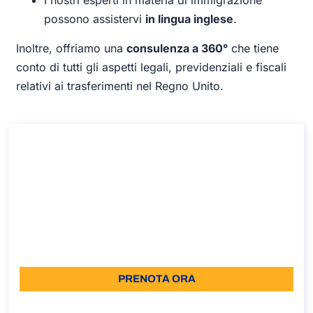
possono assistervi
in lingua inglese
.
Inoltre, offriamo una
consulenza a 360°
che tiene
conto di tutti gli aspetti legali, previdenziali e fiscali
relativi ai trasferimenti nel Regno Unito.
Consulenza sul visto di mobilità giovanile
per il Regno Unito
Consulenza sul visto di mobilità giovanile per il Regno
Unito
Durata: 30 min
200
Lingua: IT
PRENOTA ORA
Informazioni sulla chiamata