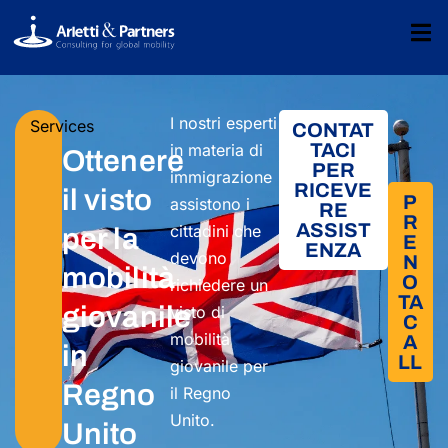
I nostri esperti
Services
CONTAT
TACI
in materia di
Ottenere
PER
immigrazione
RICEVE
il visto
P
assistono i
RE
R
ASSIST
cittadini che
per la
E
ENZA
devono
N
mobilità
O
richiedere un
TA
giovanile
visto di
C
mobilità
A
in
LL
giovanile per
Regno
il Regno
Unito.
Unito