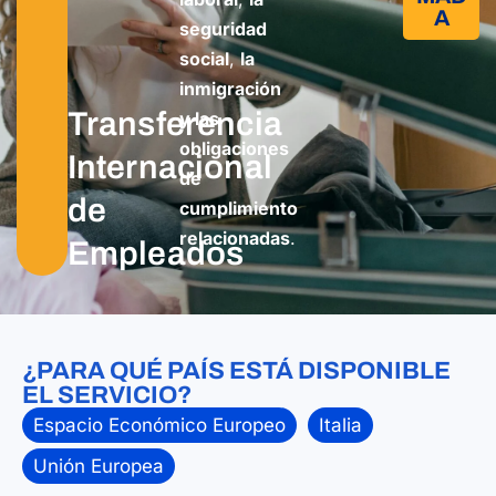
A
seguridad
social
,
la
inmigración
Transferencia
y las
obligaciones
Internacional
de
de
cumplimiento
relacionadas
.
Empleados
¿PARA QUÉ PAÍS ESTÁ DISPONIBLE
EL SERVICIO?
Espacio Económico Europeo
Italia
Unión Europea