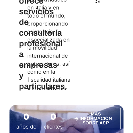
ofrece
DE
Certi
en Italia y en
servicios
todo el mundo,
de
proporcionando
consultoría
asistencia
especializada en
profesional
la movilidad
a
internacional de
empresas
trabajadores, así
como en la
y
fiscalidad italiana
particulares.
e internacional.
0
0
MÁS
INFORMACIÓN
SOBRE A&P
años de
clientes