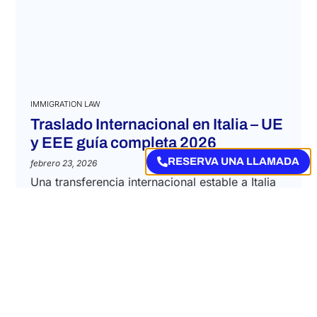
IMMIGRATION LAW
Traslado Internacional en Italia – UE
y EEE guía completa 2026
RESERVA UNA LLAMADA
febrero 23, 2026
Una transferencia internacional estable a Italia
requiere una gestión integrada de los aspectos
fiscales, de seguridad social y de derecho
laboral para convertir los riesgos potenciales
en oportunidades estratégicas....
READ MORE