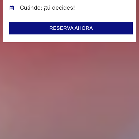
Cuándo: ¡tú decides!
RESERVA AHORA