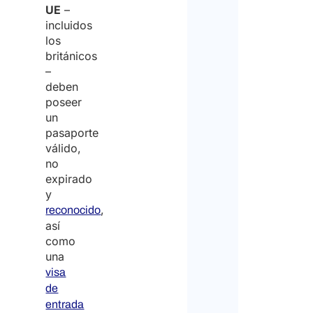
UE
–
incluidos
los
británicos
–
deben
poseer
un
pasaporte
válido,
no
expirado
y
,
reconocido
así
como
una
visa
de
entrada