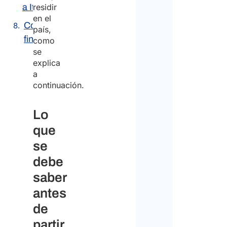
a Italia
residir
en el
Consideraciones
país,
finales
como
se
explica
a
continuación.
Lo
que
se
debe
saber
antes
de
partir